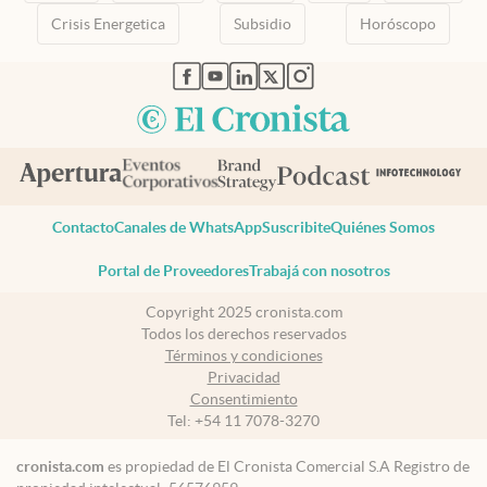
Crisis Energetica
Subsidio
Horóscopo
abre en nueva pestaña
abre en nueva pestaña
abre en nueva pestaña
abre en nueva pestaña
abre en nueva pestaña
Contacto
Canales de WhatsApp
Suscribite
Quiénes Somos
Portal de Proveedores
Trabajá con nosotros
Copyright 2025 cronista.com
Todos los derechos reservados
Términos y condiciones
Privacidad
Consentimiento
Tel:
+54 11 7078-3270
cronista.com
es propiedad de El Cronista Comercial S.A Registro de