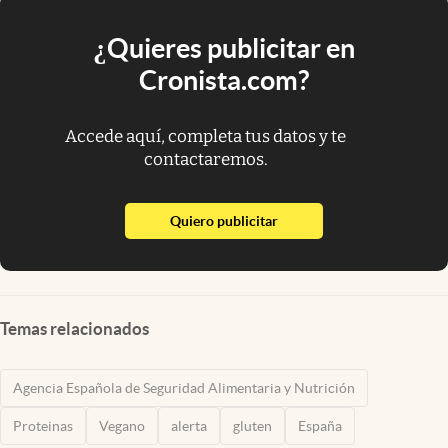
¿Quieres publicitar en
Cronista.com?
Accede aquí, completa tus datos y te
contactaremos.
abre en nueva pestaña
Quiero publicitar
Temas relacionados
Agencia Española de Seguridad Alimentaria y Nutrición
Proteinas
Vegano
alerta
gluten
España