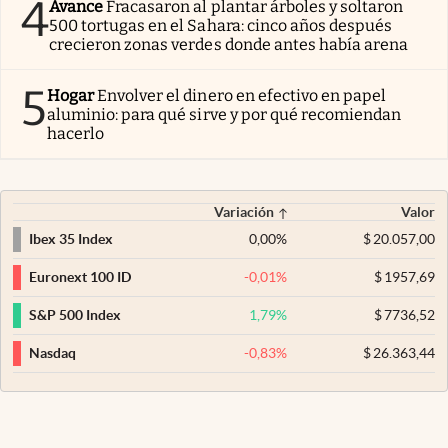
4
Avance
Fracasaron al plantar árboles y soltaron
500 tortugas en el Sahara: cinco años después
crecieron zonas verdes donde antes había arena
5
Hogar
Envolver el dinero en efectivo en papel
aluminio: para qué sirve y por qué recomiendan
hacerlo
Variación
Valor
0,00
%
$
20.057,00
Ibex 35 Index
-0,01
%
$
1957,69
Euronext 100 ID
1,79
%
$
7736,52
S&P 500 Index
-0,83
%
$
26.363,44
Nasdaq