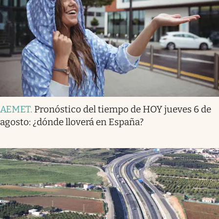
AEMET
.
Pronóstico del tiempo de HOY jueves 6 de
agosto: ¿dónde lloverá en España?