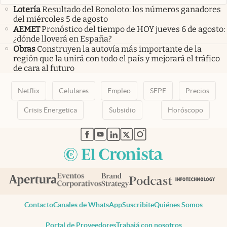
Lotería
Resultado del Bonoloto: los números ganadores
del miércoles 5 de agosto
AEMET
Pronóstico del tiempo de HOY jueves 6 de agosto:
¿dónde lloverá en España?
Obras
Construyen la autovía más importante de la
región que la unirá con todo el país y mejorará el tráfico
de cara al futuro
Netflix
Celulares
Empleo
SEPE
Precios
Crisis Energetica
Subsidio
Horóscopo
abre en nueva pestaña
abre en nueva pestaña
abre en nueva pestaña
abre en nueva pestaña
abre en nueva pestaña
Contacto
Canales de WhatsApp
Suscribite
Quiénes Somos
Portal de Proveedores
Trabajá con nosotros