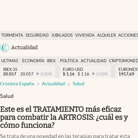
Últimas Noticias
TORMENTA
SEGURIDAD
JUBILADOS
VIVIENDA
ALQUILER
ACCIONE
Economía y finanzas
SOCIAL
Argentina
Actualidad
Política
España
Actualidad
ULTIMAS
ECONOMÍA
IBEX
POLÍTICA
ACTUALIDAD
CRIPTOMONE
México
NOTICIAS
Y
Y
IBEX 35
EURO-USD
EURONEX
Criptomonedas
20.057
20.057
0.00
%
$
1,16
$
1,16
0.00
%
1957,69
USA
FINANZAS
EURO
Cronista España
Actualidad
Salud
Colombia
España
Uruguay
Salud
Este es el TRATAMIENTO más eficaz
para combatir la ARTROSIS: ¿cuál es y
cómo funciona?
Se trata de una novedad en las terapias para tratar esta