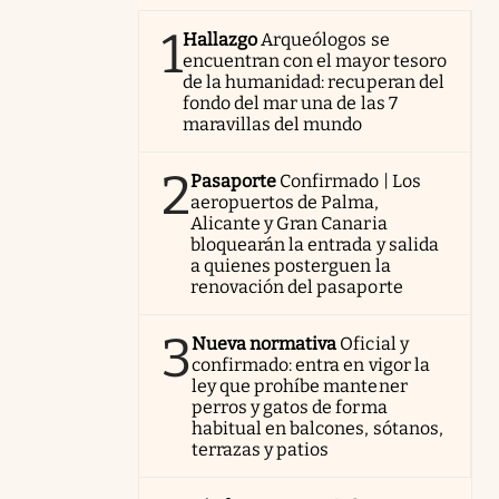
1
Hallazgo
Arqueólogos se
encuentran con el mayor tesoro
de la humanidad: recuperan del
fondo del mar una de las 7
maravillas del mundo
2
Pasaporte
Confirmado | Los
aeropuertos de Palma,
Alicante y Gran Canaria
bloquearán la entrada y salida
a quienes posterguen la
renovación del pasaporte
3
Nueva normativa
Oficial y
confirmado: entra en vigor la
ley que prohíbe mantener
perros y gatos de forma
habitual en balcones, sótanos,
terrazas y patios