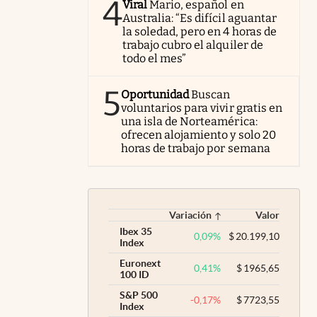
4
Viral
Mario, español en
Australia: “Es difícil aguantar
la soledad, pero en 4 horas de
trabajo cubro el alquiler de
todo el mes”
5
Oportunidad
Buscan
voluntarios para vivir gratis en
una isla de Norteamérica:
ofrecen alojamiento y solo 20
horas de trabajo por semana
Variación
Valor
Ibex 35
0,09
%
$
20.199,10
Index
Euronext
0,41
%
$
1965,65
100 ID
S&P 500
-0,17
%
$
7723,55
Index