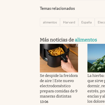
Temas relacionados
alimentos
Harvard
España
Elec
Más noticias de
alimentos
Se despide la freidora
La hierba
de aire | Este nuevo
que sirve 
electrodoméstico
dormir, r
prepara comidas de 9
estrés, pr
maneras distintas
encías y a
los dolore
13:06