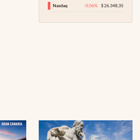
-0,06
%
$
26.348,35
Nasdaq