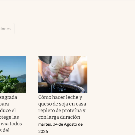
ciones
 sagrada
Cómo hacer leche y
para
queso de soja en casa
educe el
repleto de proteína y
otege las
con larga duración
livia todos
martes, 04 de Agosto de
s del
2026