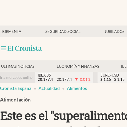
Últimas Noticias
TORMENTA
SEGURIDAD SOCIAL
JUBILADOS
Economía y finanzas
Política
Actualidad
Criptomonedas
ULTIMAS NOTICIAS
ECONOMÍA Y FINANZAS
IB
IBEX 35
EURO-USD
Ir a mercados online
20.177,4
20.177,4
-0.01
%
$
1,15
$
1,15
Cronista España
Actualidad
Alimentos
Alimentación
Este es el "superalimen