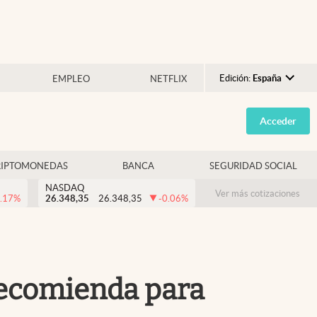
Edición:
España
EMPLEO
NETFLIX
Argentina
Acceder
España
México
RIPTOMONEDAS
BANCA
SEGURIDAD SOCIAL
USA
NASDAQ
Colombia
Ver más cotizaciones
.17
%
26.348,35
26.348,35
-0.06
%
Uruguay
recomienda para