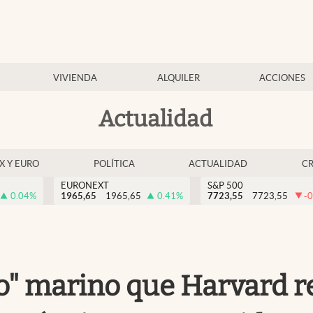
VIVIENDA
ALQUILER
ACCIONES
Actualidad
EX Y EURO
POLÍTICA
ACTUALIDAD
C
EURONEXT
S&P 500
0.04
%
1965,65
1965,65
0.41
%
7723,55
7723,55
-0
to" marino que Harvard 