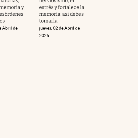
matorias,
nerviosismo, el
 memoria y
estrés y fortalece la
 desórdenes
memoria: así debes
es
tomarla
e Abril de
jueves, 02 de Abril de
2026