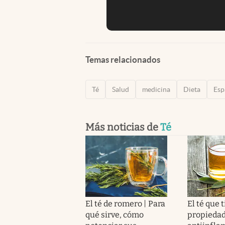
Temas relacionados
Té
Salud
medicina
Dieta
Esp
Más noticias de
Té
El té de romero | Para
El té que 
qué sirve, cómo
propieda