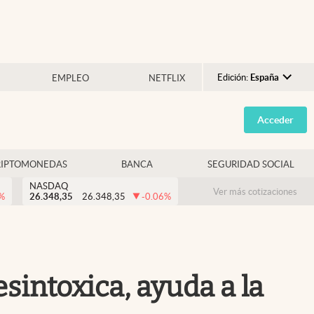
Edición:
España
EMPLEO
NETFLIX
Argentina
Acceder
España
México
RIPTOMONEDAS
BANCA
SEGURIDAD SOCIAL
USA
NASDAQ
Colombia
Ver más cotizaciones
%
26.348,35
26.348,35
-0.06
%
Uruguay
esintoxica, ayuda a la