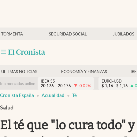
Últimas Noticias
TORMENTA
SEGURIDAD SOCIAL
JUBILADOS
Economía y finanzas
Política
Actualidad
Criptomonedas
ULTIMAS NOTICIAS
ECONOMÍA Y FINANZAS
IB
IBEX 35
EURO-USD
Ir a mercados online
20.176
20.176
-0.02
%
$
1,16
$
1,16
0
Cronista España
Actualidad
Té
Salud
El té que "lo cura todo" 