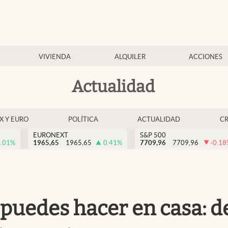
VIVIENDA
ALQUILER
ACCIONES
Actualidad
EX Y EURO
POLÍTICA
ACTUALIDAD
C
EURONEXT
S&P 500
.01
%
1965,65
1965,65
0.41
%
7709,96
7709,96
-0.18
y puedes hacer en casa: d