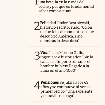
1
una botella en la rueda del
coche y por qué es fundamental
saber cómo actuar
2
Felicidad
Fiódor Dostoievski,
histórico escritor ruso: “Colón
no fue feliz al momento en que
descubrió América, sino
mientras la descubría”
3
Viral
Isaac Moreno Gallo,
ingeniero e historiador: “Sin la
caída del Imperio romano, el
hombre hubiera llegado a la
Luna en el año 1000”
4
Pensiones
Se jubila a los 63
años y se conmueve al ver su
primer recibo: “Una excelente
y maravillosa paga”