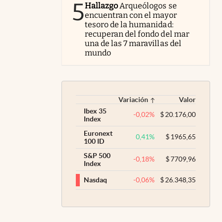
5
Hallazgo
Arqueólogos se
encuentran con el mayor
tesoro de la humanidad:
recuperan del fondo del mar
una de las 7 maravillas del
mundo
Variación
Valor
Ibex 35
-0,02
%
$
20.176,00
Index
Euronext
0,41
%
$
1965,65
100 ID
S&P 500
-0,18
%
$
7709,96
Index
-0,06
%
$
26.348,35
Nasdaq