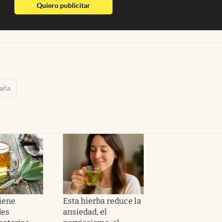
abre en nueva pestaña
Quiero publicitar
aña
tiene
Esta hierba reduce la
des
ansiedad, el