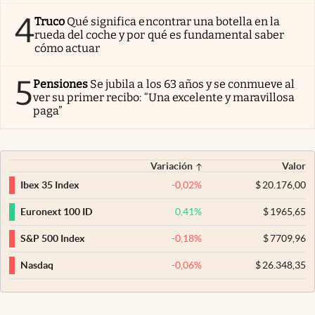
4
Truco
Qué significa encontrar una botella en la
rueda del coche y por qué es fundamental saber
cómo actuar
5
Pensiones
Se jubila a los 63 años y se conmueve al
ver su primer recibo: “Una excelente y maravillosa
paga”
Variación
Valor
-0,02
%
$
20.176,00
Ibex 35 Index
0,41
%
$
1965,65
Euronext 100 ID
-0,18
%
$
7709,96
S&P 500 Index
-0,06
%
$
26.348,35
Nasdaq