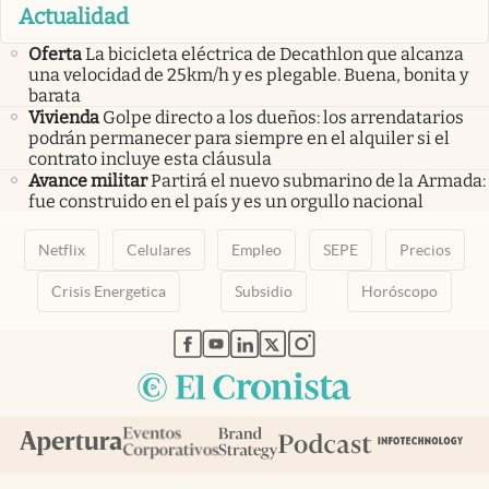
Actualidad
Oferta
La bicicleta eléctrica de Decathlon que alcanza
una velocidad de 25km/h y es plegable. Buena, bonita y
barata
Vivienda
Golpe directo a los dueños: los arrendatarios
podrán permanecer para siempre en el alquiler si el
contrato incluye esta cláusula
Avance militar
Partirá el nuevo submarino de la Armada:
fue construido en el país y es un orgullo nacional
Netflix
Celulares
Empleo
SEPE
Precios
Crisis Energetica
Subsidio
Horóscopo
abre en nueva pestaña
abre en nueva pestaña
abre en nueva pestaña
abre en nueva pestaña
abre en nueva pestaña