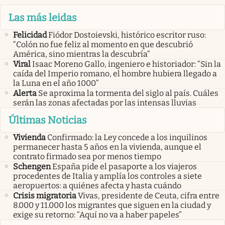
Las más leidas
Felicidad
Fiódor Dostoievski, histórico escritor ruso:
“Colón no fue feliz al momento en que descubrió
América, sino mientras la descubría”
Viral
Isaac Moreno Gallo, ingeniero e historiador: “Sin la
caída del Imperio romano, el hombre hubiera llegado a
la Luna en el año 1000”
Alerta
Se aproxima la tormenta del siglo al país. Cuáles
serán las zonas afectadas por las intensas lluvias
Últimas Noticias
Vivienda
Confirmado: la Ley concede a los inquilinos
permanecer hasta 5 años en la vivienda, aunque el
contrato firmado sea por menos tiempo
Schengen
España pide el pasaporte a los viajeros
procedentes de Italia y amplía los controles a siete
aeropuertos: a quiénes afecta y hasta cuándo
Crisis migratoria
Vivas, presidente de Ceuta, cifra entre
8.000 y 11.000 los migrantes que siguen en la ciudad y
exige su retorno: “Aquí no va a haber papeles”