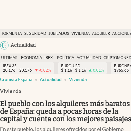
Últimas Noticias
TORMENTA
SEGURIDAD
JUBILADOS
VIVIENDA
ALQUILER
ACCIONE
Economía y finanzas
SOCIAL
Argentina
Actualidad
Política
España
Actualidad
ULTIMAS
ECONOMÍA
IBEX
POLÍTICA
ACTUALIDAD
CRIPTOMONE
México
NOTICIAS
Y
Y
IBEX 35
EURO-USD
EURONE
Criptomonedas
20.176
20.176
-0.02
%
$
1,16
$
1,16
0.01
%
USA
1965,65
FINANZAS
EURO
Cronista España
Actualidad
Vivienda
Colombia
España
Uruguay
Vivienda
El pueblo con los alquileres más baratos
de España: queda a pocas horas de la
capital y cuenta con los mejores paisajes
En este pueblo, los alquileres ofrecidos por el Gobierno