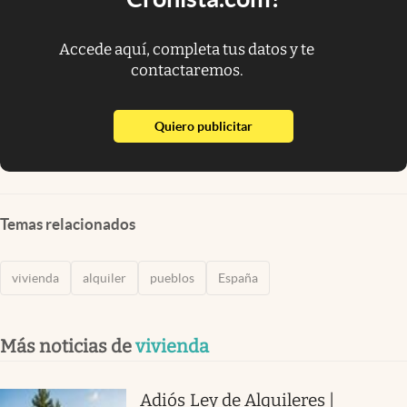
Accede aquí, completa tus datos y te
contactaremos.
abre en nueva pestaña
Quiero publicitar
Temas relacionados
vivienda
alquiler
pueblos
España
Más noticias de
vivienda
Adiós Ley de Alquileres |