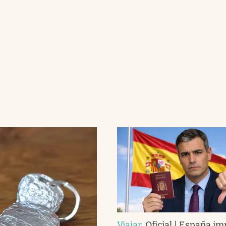
Viajar
.
Oficial | España im