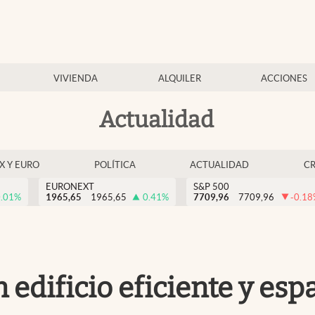
VIVIENDA
ALQUILER
ACCIONES
Actualidad
EX Y EURO
POLÍTICA
ACTUALIDAD
C
EURONEXT
S&P 500
.01
%
1965,65
1965,65
0.41
%
7709,96
7709,96
-0.18
edificio eficiente y espa