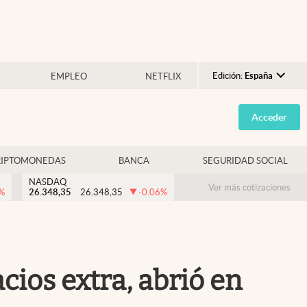
Edición:
España
EMPLEO
NETFLIX
Argentina
Acceder
España
México
RIPTOMONEDAS
BANCA
SEGURIDAD SOCIAL
USA
NASDAQ
Colombia
Ver más cotizaciones
%
26.348,35
26.348,35
-0.06
%
Uruguay
cios extra, abrió en