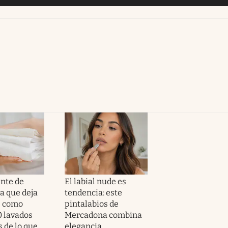
ente de
El labial nude es
 que deja
tendencia: este
s como
pintalabios de
0 lavados
Mercadona combina
 de lo que
elegancia,