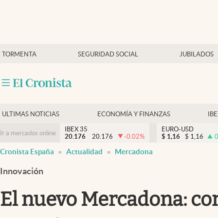
Últimas Noticias
TORMENTA
SEGURIDAD SOCIAL
JUBILADOS
Economía y finanzas
Política
Actualidad
Criptomonedas
ULTIMAS NOTICIAS
ECONOMÍA Y FINANZAS
IB
IBEX 35
EURO-USD
Ir a mercados online
20.176
20.176
-0.02
%
$
1,16
$
1,16
0
Cronista España
Actualidad
Mercadona
Innovación
El nuevo Mercadona: con 