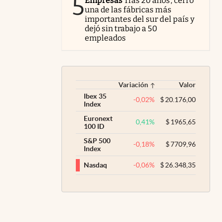
5
Empresas
Tras 20 años, cerró
una de las fábricas más
importantes del sur del país y
dejó sin trabajo a 50
empleados
Variación
Valor
Ibex 35
-0,02
%
$
20.176,00
Index
Euronext
0,41
%
$
1965,65
100 ID
S&P 500
-0,18
%
$
7709,96
Index
-0,06
%
$
26.348,35
Nasdaq