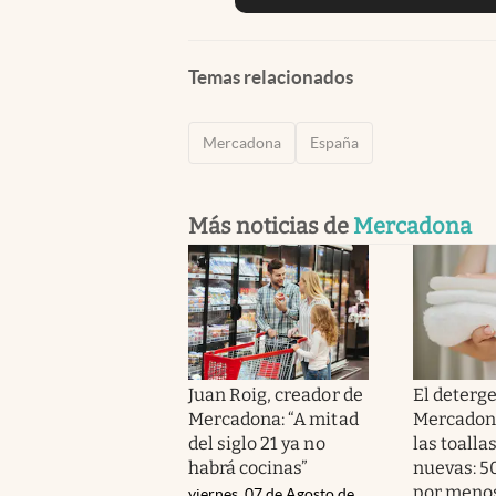
Temas relacionados
Mercadona
España
Más noticias de
Mercadona
Juan Roig, creador de
El deterg
Mercadona: “A mitad
Mercadona
del siglo 21 ya no
las toalla
habrá cocinas”
nuevas: 5
por menos
viernes, 07 de Agosto de