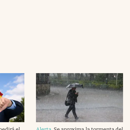
pedirá el
Alerta
.
Se aproxima la tormenta del