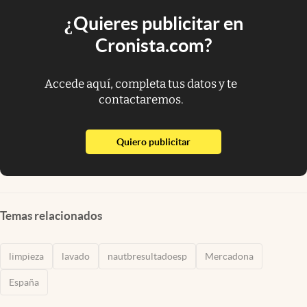
¿Quieres publicitar en
Cronista.com?
Accede aquí, completa tus datos y te
contactaremos.
abre en nueva pestaña
Quiero publicitar
Temas relacionados
limpieza
lavado
nautbresultadoesp
Mercadona
España