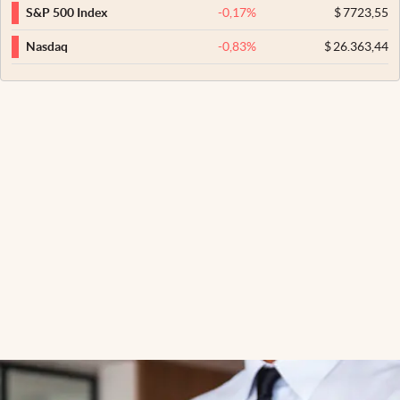
-0,17
%
$
7723,55
S&P 500 Index
-0,83
%
$
26.363,44
Nasdaq