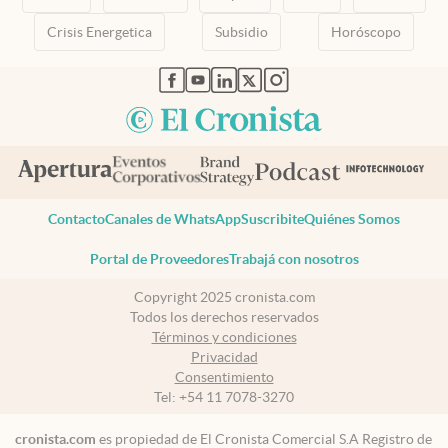
Crisis Energetica
Subsidio
Horóscopo
abre en nueva pestaña
abre en nueva pestaña
abre en nueva pestaña
abre en nueva pestaña
abre en nueva pestaña
Contacto
Canales de WhatsApp
Suscribite
Quiénes Somos
Portal de Proveedores
Trabajá con nosotros
Copyright 2025 cronista.com
Todos los derechos reservados
Términos y condiciones
Privacidad
Consentimiento
Tel:
+54 11 7078-3270
cronista.com
es propiedad de El Cronista Comercial S.A Registro de