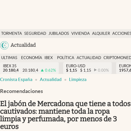
Últimas Noticias
TORMENTA
SEGURIDAD
JUBILADOS
VIVIENDA
ALQUILER
ACCIONE
Economía y finanzas
SOCIAL
Argentina
Actualidad
Política
España
Actualidad
ULTIMAS
ECONOMÍA
IBEX
POLÍTICA
ACTUALIDAD
CRIPTOMONE
México
NOTICIAS
Y
Y
IBEX 35
EURO-USD
EURO
Criptomonedas
20.180,4
20.180,4
0.62
%
$
1,15
$
1,15
0.00
%
USA
1957,
FINANZAS
EURO
Cronista España
Actualidad
Limpieza
Colombia
España
Uruguay
Recomendaciones
El jabón de Mercadona que tiene a todos
cautivados: mantiene toda la ropa
limpia y perfumada, por menos de 3
euros