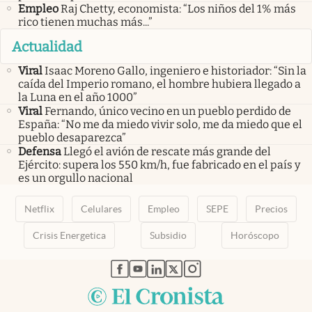
Empleo
Raj Chetty, economista: “Los niños del 1% más
rico tienen muchas más...”
Actualidad
Viral
Isaac Moreno Gallo, ingeniero e historiador: “Sin la
caída del Imperio romano, el hombre hubiera llegado a
la Luna en el año 1000”
Viral
Fernando, único vecino en un pueblo perdido de
España: “No me da miedo vivir solo, me da miedo que el
pueblo desaparezca”
Defensa
Llegó el avión de rescate más grande del
Ejército: supera los 550 km/h, fue fabricado en el país y
es un orgullo nacional
Netflix
Celulares
Empleo
SEPE
Precios
Crisis Energetica
Subsidio
Horóscopo
abre en nueva pestaña
abre en nueva pestaña
abre en nueva pestaña
abre en nueva pestaña
abre en nueva pestaña