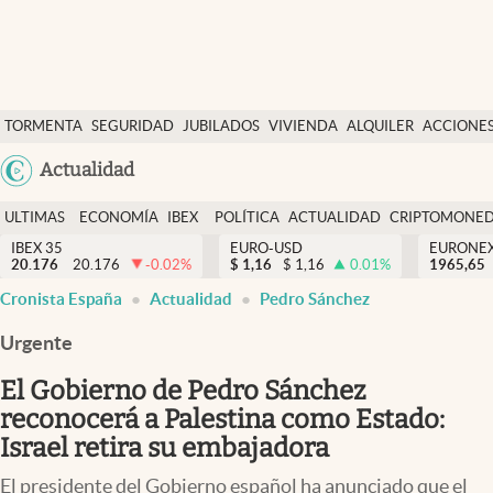
Últimas Noticias
TORMENTA
SEGURIDAD
JUBILADOS
VIVIENDA
ALQUILER
ACCIONE
Economía y finanzas
SOCIAL
Argentina
Actualidad
Política
España
Actualidad
ULTIMAS
ECONOMÍA
IBEX
POLÍTICA
ACTUALIDAD
CRIPTOMONE
México
NOTICIAS
Y
Y
IBEX 35
EURO-USD
EURONE
Criptomonedas
20.176
20.176
-0.02
%
$
1,16
$
1,16
0.01
%
USA
1965,65
FINANZAS
EURO
Cronista España
Actualidad
Pedro Sánchez
Colombia
España
Uruguay
Urgente
El Gobierno de Pedro Sánchez
reconocerá a Palestina como Estado:
Israel retira su embajadora
El presidente del Gobierno español ha anunciado que el