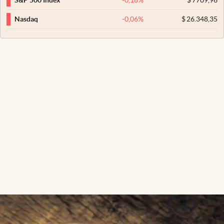
S&P 500 Index
-0,06
%
$
26.348,35
Nasdaq