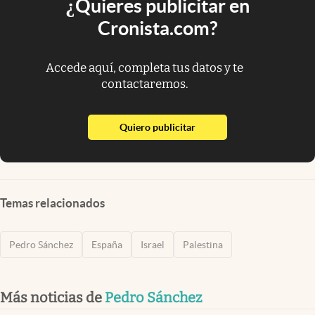
¿Quieres publicitar en
Cronista.com?
Accede aquí, completa tus datos y te
contactaremos.
abre en nueva pestaña
Quiero publicitar
Temas relacionados
Pedro Sánchez
España
Israel
Palestina
Más noticias de
Pedro Sánchez