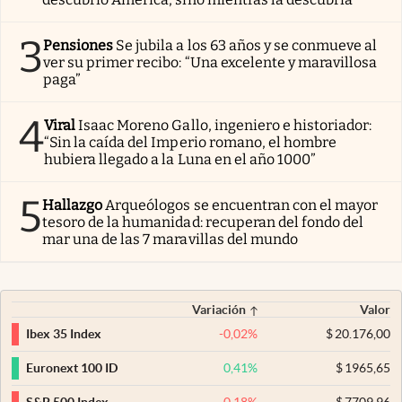
3
Pensiones
Se jubila a los 63 años y se conmueve al
ver su primer recibo: “Una excelente y maravillosa
paga”
4
Viral
Isaac Moreno Gallo, ingeniero e historiador:
“Sin la caída del Imperio romano, el hombre
hubiera llegado a la Luna en el año 1000”
5
Hallazgo
Arqueólogos se encuentran con el mayor
tesoro de la humanidad: recuperan del fondo del
mar una de las 7 maravillas del mundo
Variación
Valor
-0,02
%
$
20.176,00
Ibex 35 Index
0,41
%
$
1965,65
Euronext 100 ID
-0,18
%
$
7709,96