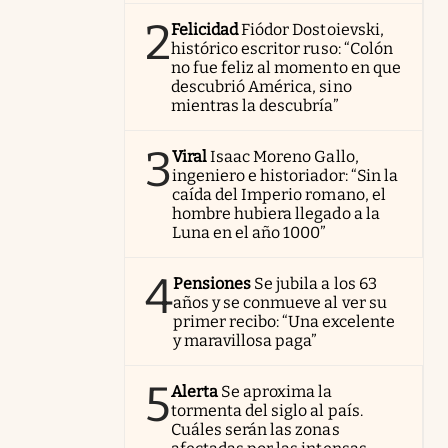
2
Felicidad
Fiódor Dostoievski,
histórico escritor ruso: “Colón
no fue feliz al momento en que
descubrió América, sino
mientras la descubría”
3
Viral
Isaac Moreno Gallo,
ingeniero e historiador: “Sin la
caída del Imperio romano, el
hombre hubiera llegado a la
Luna en el año 1000”
4
Pensiones
Se jubila a los 63
años y se conmueve al ver su
primer recibo: “Una excelente
y maravillosa paga”
5
Alerta
Se aproxima la
tormenta del siglo al país.
Cuáles serán las zonas