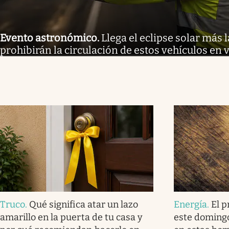
Evento astronómico
.
Llega el eclipse solar más l
prohibirán la circulación de estos vehículos en 
Truco
.
Qué significa atar un lazo
Energía
.
El p
amarillo en la puerta de tu casa y
este domingo