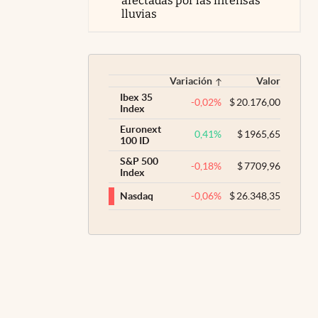
afectadas por las intensas
lluvias
Variación
Valor
Ibex 35
-0,02
%
$
20.176,00
Index
Euronext
0,41
%
$
1965,65
100 ID
S&P 500
-0,18
%
$
7709,96
Index
-0,06
%
$
26.348,35
Nasdaq