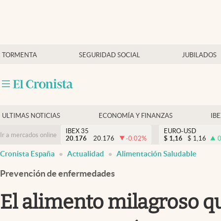
Últimas Noticias
TORMENTA
SEGURIDAD SOCIAL
JUBILADOS
Economía y finanzas
Política
Actualidad
Criptomonedas
ULTIMAS NOTICIAS
ECONOMÍA Y FINANZAS
IB
IBEX 35
EURO-USD
Ir a mercados online
20.176
20.176
-0.02
%
$
1,16
$
1,16
0
Cronista España
Actualidad
Alimentación Saludable
Prevención de enfermedades
El alimento milagroso qu