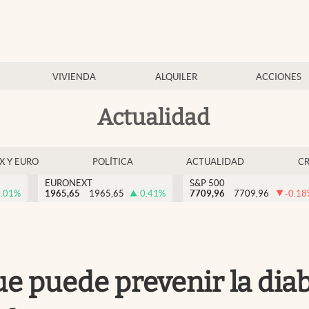
VIVIENDA
ALQUILER
ACCIONES
Actualidad
EX Y EURO
POLÍTICA
ACTUALIDAD
C
EURONEXT
S&P 500
.01
%
1965,65
1965,65
0.41
%
7709,96
7709,96
-0.18
e puede prevenir la diab