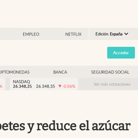
Edición:
España
EMPLEO
NETFLIX
Argentina
Acceder
España
México
RIPTOMONEDAS
BANCA
SEGURIDAD SOCIAL
USA
NASDAQ
Colombia
Ver más cotizaciones
%
26.348,35
26.348,35
-0.06
%
Uruguay
etes y reduce el azúcar