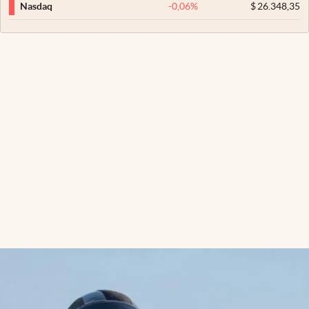
-0,06
%
$
26.348,35
Nasdaq