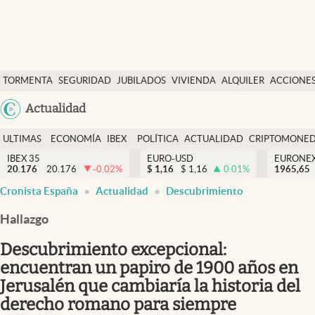
Últimas Noticias
TORMENTA
SEGURIDAD
JUBILADOS
VIVIENDA
ALQUILER
ACCIONE
Economía y finanzas
SOCIAL
Argentina
Actualidad
Política
España
Actualidad
ULTIMAS
ECONOMÍA
IBEX
POLÍTICA
ACTUALIDAD
CRIPTOMONE
México
NOTICIAS
Y
Y
IBEX 35
EURO-USD
EURONE
Criptomonedas
20.176
20.176
-0.02
%
$
1,16
$
1,16
0.01
%
USA
1965,65
FINANZAS
EURO
Cronista España
Actualidad
Descubrimiento
Colombia
España
Uruguay
Hallazgo
Descubrimiento excepcional:
encuentran un papiro de 1900 años en
Jerusalén que cambiaría la historia del
derecho romano para siempre