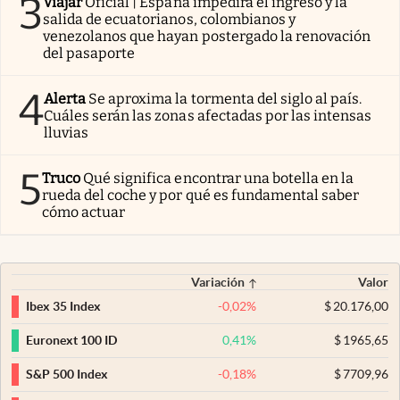
3
Viajar
Oficial | España impedirá el ingreso y la
salida de ecuatorianos, colombianos y
venezolanos que hayan postergado la renovación
del pasaporte
4
Alerta
Se aproxima la tormenta del siglo al país.
Cuáles serán las zonas afectadas por las intensas
lluvias
5
Truco
Qué significa encontrar una botella en la
rueda del coche y por qué es fundamental saber
cómo actuar
Variación
Valor
-0,02
%
$
20.176,00
Ibex 35 Index
0,41
%
$
1965,65
Euronext 100 ID
-0,18
%
$
7709,96
S&P 500 Index