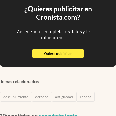
¿Quieres publicitar en
Cronista.com?
Accede aquí, completa tus datos y te
contactaremos.
abre en nueva pestaña
Quiero publicitar
Temas relacionados
descubrimiento
derecho
antigüedad
España