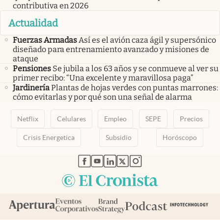
contributiva en 2026
Actualidad
Fuerzas Armadas
Así es el avión caza ágil y supersónico
diseñado para entrenamiento avanzado y misiones de
ataque
Pensiones
Se jubila a los 63 años y se conmueve al ver su
primer recibo: “Una excelente y maravillosa paga”
Jardinería
Plantas de hojas verdes con puntas marrones:
cómo evitarlas y por qué son una señal de alarma
Netflix
Celulares
Empleo
SEPE
Precios
Crisis Energetica
Subsidio
Horóscopo
abre en nueva pestaña
abre en nueva pestaña
abre en nueva pestaña
abre en nueva pestaña
abre en nueva pestaña