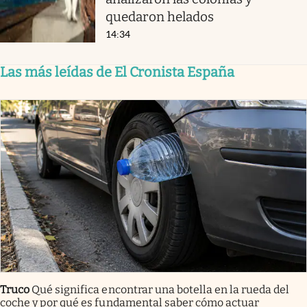
quedaron helados
14:34
Las más leídas de El Cronista España
Truco
Qué significa encontrar una botella en la rueda del
coche y por qué es fundamental saber cómo actuar