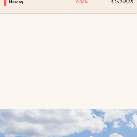
-0,06
%
$
26.348,35
Nasdaq