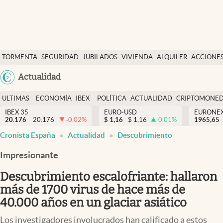
Últimas Noticias
TORMENTA
SEGURIDAD
JUBILADOS
VIVIENDA
ALQUILER
ACCIONE
Economía y finanzas
SOCIAL
Argentina
Actualidad
Política
España
Actualidad
ULTIMAS
ECONOMÍA
IBEX
POLÍTICA
ACTUALIDAD
CRIPTOMONE
México
NOTICIAS
Y
Y
IBEX 35
EURO-USD
EURONE
Criptomonedas
20.176
20.176
-0.02
%
$
1,16
$
1,16
0.01
%
USA
1965,65
FINANZAS
EURO
Cronista España
Actualidad
Descubrimiento
Colombia
España
Uruguay
Impresionante
Descubrimiento escalofriante: hallaron
más de 1700 virus de hace más de
40.000 años en un glaciar asiático
Los investigadores involucrados han calificado a estos