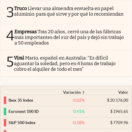
3
Truco
Llevar una almendra envuelta en papel
aluminio: para qué sirve y por qué lo recomiendan
4
Empresas
Tras 20 años, cerró una de las fábricas
más importantes del sur del país y dejó sin trabajo
a 50 empleados
5
Viral
Mario, español en Australia: “Es difícil
aguantar la soledad, pero en 4 horas de trabajo
cubro el alquiler de todo el mes”
Variación
Valor
-0,02
%
$
20.176,00
Ibex 35 Index
0,41
%
$
1965,65
Euronext 100 ID
-0,18
%
$
7709,96
S&P 500 Index