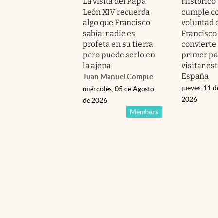
La visita del Papa
Histórico 
León XIV recuerda
cumple co
algo que Francisco
voluntad 
sabía: nadie es
Francisco 
profeta en su tierra
convierte 
pero puede serlo en
primer pa
la ajena
visitar est
España
Juan Manuel Compte
jueves, 11 d
miércoles, 05 de Agosto
2026
de 2026
Members