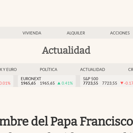
VIVIENDA
ALQUILER
ACCIONES
Actualidad
EX Y EURO
POLÍTICA
ACTUALIDAD
C
EURONEXT
S&P 500
0.01
%
1965,65
1965,65
0.41
%
7723,55
7723,55
-0.1
ombre del Papa Francisco