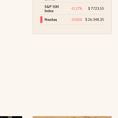
S&P 500
-0,17
%
$
7723,55
Index
-0,06
%
$
26.348,35
Nasdaq