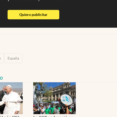
abre en nueva pestaña
Quiero publicitar
e
España
co