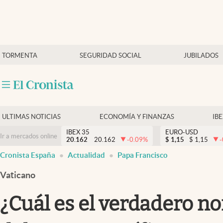
Últimas Noticias
TORMENTA
SEGURIDAD SOCIAL
JUBILADOS
Economía y finanzas
Política
Actualidad
Criptomonedas
ULTIMAS NOTICIAS
ECONOMÍA Y FINANZAS
IB
IBEX 35
EURO-USD
Ir a mercados online
20.162
20.162
-0.09
%
$
1,15
$
1,15
-
Cronista España
Actualidad
Papa Francisco
Vaticano
¿Cuál es el verdadero n