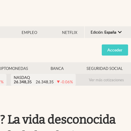
Edición:
España
EMPLEO
NETFLIX
Argentina
Acceder
España
México
RIPTOMONEDAS
BANCA
SEGURIDAD SOCIAL
USA
NASDAQ
Colombia
Ver más cotizaciones
7
%
26.348,35
26.348,35
-0.06
%
Uruguay
? La vida desconocida