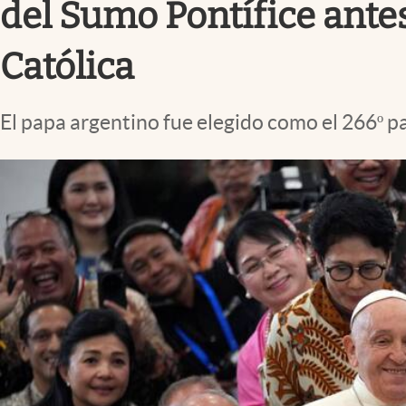
del Sumo Pontífice antes 
Católica
El papa argentino fue elegido como el 266º pa