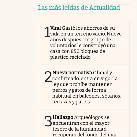
Las más leídas de Actualidad
1
Viral
Gastó los ahorros de su
vida en un terreno vacío. Nueve
años después, un grupo de
voluntarios le construyó una
casa con 850 bloques de
plástico reciclado
2
Nueva normativa
Oficial y
confirmado: entra en vigor la
ley que prohíbe mantener
perros y gatos de forma
habitual en balcones, sótanos,
terrazas y patios
3
Hallazgo
Arqueólogos se
encuentran con el mayor
tesoro de la humanidad:
recuperan del fondo del mar