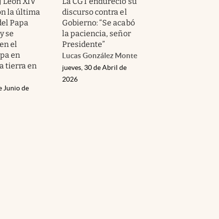
| León XIV
La CGT endureció su
n la última
discurso contra el
del Papa
Gobierno: “Se acabó
y se
la paciencia, señor
en el
Presidente”
pa en
Lucas González Monte
a tierra en
jueves, 30 de Abril de
2026
e Junio de