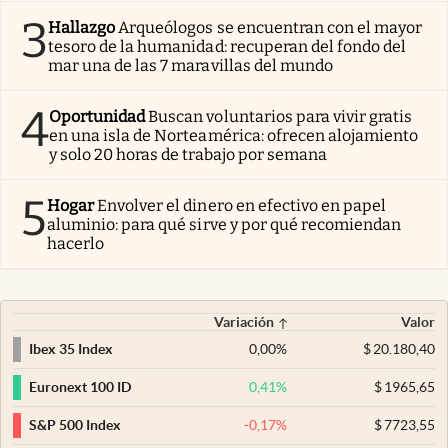
3
Hallazgo
Arqueólogos se encuentran con el mayor
tesoro de la humanidad: recuperan del fondo del
mar una de las 7 maravillas del mundo
4
Oportunidad
Buscan voluntarios para vivir gratis
en una isla de Norteamérica: ofrecen alojamiento
y solo 20 horas de trabajo por semana
5
Hogar
Envolver el dinero en efectivo en papel
aluminio: para qué sirve y por qué recomiendan
hacerlo
Variación
Valor
0,00
%
$
20.180,40
Ibex 35 Index
0,41
%
$
1965,65
Euronext 100 ID
-0,17
%
$
7723,55
S&P 500 Index