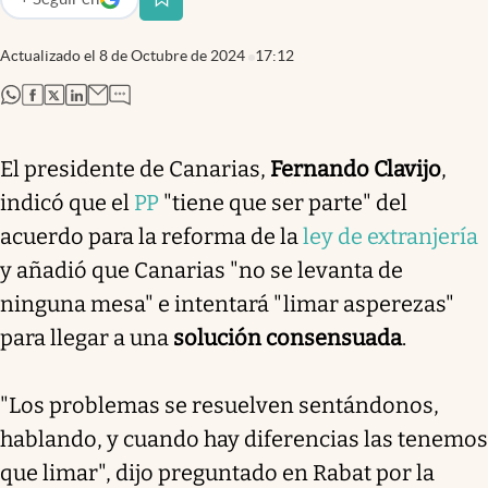
abre en nueva pestaña
Actualizado el
8 de Octubre de 2024
17:12
abre en nueva pestaña
abre en nueva pestaña
abre en nueva pestaña
abre en nueva pestaña
El presidente de Canarias,
Fernando Clavijo
,
indicó que el
PP
"tiene que ser parte" del
acuerdo para la reforma de la
ley de extranjería
y añadió que Canarias "no se levanta de
ninguna mesa" e intentará "limar asperezas"
para llegar a una
solución consensuada
.
"Los problemas se resuelven sentándonos,
hablando, y cuando hay diferencias las tenemos
que limar", dijo preguntado en Rabat por la