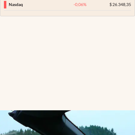
-0,06
%
$
26.348,35
Nasdaq