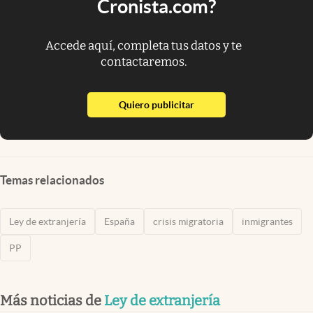
Cronista.com?
Accede aquí, completa tus datos y te
contactaremos.
abre en nueva pestaña
Quiero publicitar
Temas relacionados
Ley de extranjería
España
crisis migratoria
inmigrantes
PP
Más noticias de
Ley de extranjería