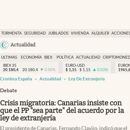
Últimas Noticias
TORMENTA
SEGURIDAD
JUBILADOS
VIVIENDA
ALQUILER
ACCIONE
Economía y finanzas
SOCIAL
Argentina
Actualidad
Política
España
Actualidad
ULTIMAS
ECONOMÍA
IBEX
POLÍTICA
ACTUALIDAD
CRIPTOMONE
México
NOTICIAS
Y
Y
IBEX 35
EURO-USD
EURO
Criptomonedas
20.180,4
20.180,4
0.00
%
$
1,15
$
1,15
0.03
%
USA
1965,
FINANZAS
EURO
abre en nueva pestaña
abre en nueva pestaña
Cronista España
Actualidad
Ley De Extranjería
Colombia
España
Uruguay
Debate
Crisis migratoria: Canarias insiste con
que el PP "sea parte" del acuerdo por la
ley de extranjería
El presidente de Canarias, Fernando Clavijo, indicó que el