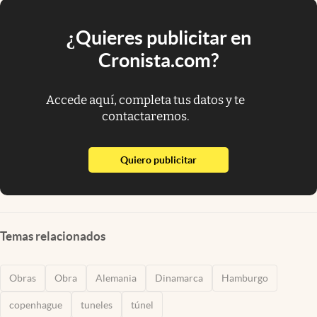
¿Quieres publicitar en
Cronista.com?
Accede aquí, completa tus datos y te
contactaremos.
abre en nueva pestaña
Quiero publicitar
Temas relacionados
Obras
Obra
Alemania
Dinamarca
Hamburgo
copenhague
tuneles
túnel