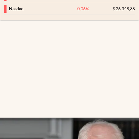
-0,06
%
$
26.348,35
Nasdaq