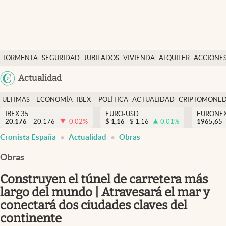
Últimas Noticias
TORMENTA
SEGURIDAD
JUBILADOS
VIVIENDA
ALQUILER
ACCIONE
Economía y finanzas
SOCIAL
Argentina
Actualidad
Política
España
Actualidad
ULTIMAS
ECONOMÍA
IBEX
POLÍTICA
ACTUALIDAD
CRIPTOMONE
México
NOTICIAS
Y
Y
IBEX 35
EURO-USD
EURONE
Criptomonedas
20.176
20.176
-0.02
%
$
1,16
$
1,16
0.01
%
USA
1965,65
FINANZAS
EURO
Cronista España
Actualidad
Obras
Colombia
España
Uruguay
Obras
Construyen el túnel de carretera más
largo del mundo | Atravesará el mar y
conectará dos ciudades claves del
continente