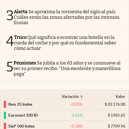
3
Alerta
Se aproxima la tormenta del siglo al país.
Cuáles serán las zonas afectadas por las intensas
lluvias
4
Truco
Qué significa encontrar una botella en la
rueda del coche y por qué es fundamental saber
cómo actuar
5
Pensiones
Se jubila a los 63 años y se conmueve al
ver su primer recibo: “Una excelente y maravillosa
paga”
Variación
Valor
-0,02
%
$
20.176,00
Ibex 35 Index
0,41
%
$
1965,65
Euronext 100 ID
-0,18
%
$
7709,96
S&P 500 Index