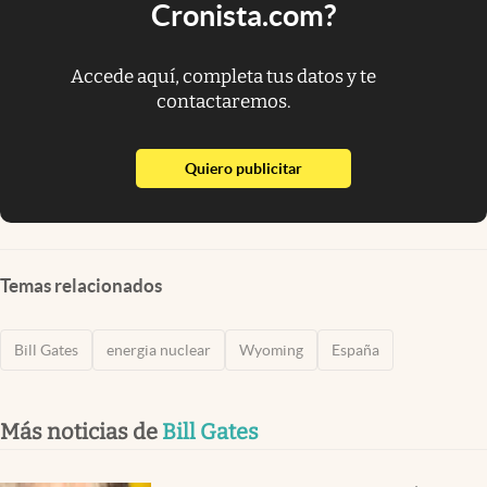
Cronista.com?
Accede aquí, completa tus datos y te
contactaremos.
abre en nueva pestaña
Quiero publicitar
Temas relacionados
Bill Gates
energia nuclear
Wyoming
España
Más noticias de
Bill Gates