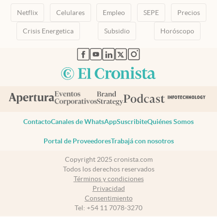
Netflix
Celulares
Empleo
SEPE
Precios
Crisis Energetica
Subsidio
Horóscopo
abre en nueva pestaña
abre en nueva pestaña
abre en nueva pestaña
abre en nueva pestaña
abre en nueva pestaña
Contacto
Canales de WhatsApp
Suscribite
Quiénes Somos
Portal de Proveedores
Trabajá con nosotros
Copyright 2025 cronista.com
Todos los derechos reservados
Términos y condiciones
Privacidad
Consentimiento
Tel:
+54 11 7078-3270