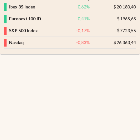
0,62
%
$
20.180,40
Ibex 35 Index
0,41
%
$
1965,65
Euronext 100 ID
-0,17
%
$
7723,55
S&P 500 Index
-0,83
%
$
26.363,44
Nasdaq