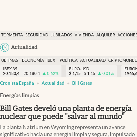
Últimas Noticias
TORMENTA
SEGURIDAD
JUBILADOS
VIVIENDA
ALQUILER
ACCIONE
Economía y finanzas
SOCIAL
Argentina
Actualidad
Política
España
Actualidad
ULTIMAS
ECONOMÍA
IBEX
POLÍTICA
ACTUALIDAD
CRIPTOMONE
México
NOTICIAS
Y
Y
IBEX 35
EURO-USD
EURO
Criptomonedas
20.180,4
20.180,4
0.62
%
$
1,15
$
1,15
0.01
%
USA
1965,
FINANZAS
EURO
Cronista España
Actualidad
Bill Gates
Colombia
España
Uruguay
Energías limpias
Bill Gates develó una planta de energía
nuclear que puede "salvar al mundo"
La planta Natrium en Wyoming representa un avance
significativo hacia una energía limpia y segura, impulsado