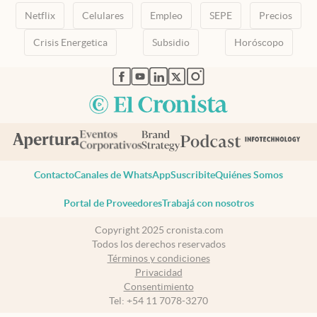
Netflix
Celulares
Empleo
SEPE
Precios
Crisis Energetica
Subsidio
Horóscopo
abre en nueva pestaña
abre en nueva pestaña
abre en nueva pestaña
abre en nueva pestaña
abre en nueva pestaña
Contacto
Canales de WhatsApp
Suscribite
Quiénes Somos
Portal de Proveedores
Trabajá con nosotros
Copyright 2025 cronista.com
Todos los derechos reservados
Términos y condiciones
Privacidad
Consentimiento
Tel:
+54 11 7078-3270