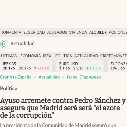
Últimas Noticias
TORMENTA
SEGURIDAD
JUBILADOS
VIVIENDA
ALQUILER
ACCIONE
Economía y finanzas
SOCIAL
Argentina
Actualidad
Política
España
Actualidad
ULTIMAS
ECONOMÍA
IBEX
POLÍTICA
ACTUALIDAD
CRIPTOMONE
México
NOTICIAS
Y
Y
IBEX 35
EURO-USD
EURONE
Criptomonedas
20.176
20.176
-0.02
%
$
1,16
$
1,16
0.01
%
USA
1965,65
FINANZAS
EURO
abre en nueva pestaña
abre en nueva pestaña
Cronista España
Actualidad
Isabel Díaz Ayuso
Colombia
España
Uruguay
Política
Ayuso arremete contra Pedro Sánchez y
asegura que Madrid será será "el azote
de la corrupción"
La presidenta de la Comunidad de Madrid seguró que