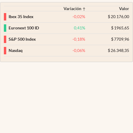
Variación
Valor
-0,02
%
$
20.176,00
Ibex 35 Index
0,41
%
$
1965,65
Euronext 100 ID
-0,18
%
$
7709,96
S&P 500 Index
-0,06
%
$
26.348,35
Nasdaq