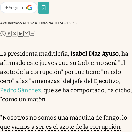
+
Seguir
en
abre en nueva pestaña
Actualizado el
13 de Junio de 2024
15:35
abre en nueva pestaña
abre en nueva pestaña
abre en nueva pestaña
abre en nueva pestaña
La presidenta madrileña,
Isabel Díaz Ayuso
, ha
afirmado este jueves que su Gobierno será "el
azote de la corrupción" porque tiene "miedo
cero" a las "amenazas" del jefe del Ejecutivo,
Pedro Sánchez
, que se ha comportado, ha dicho,
"como un matón".
"Nosotros no somos una máquina de fango, lo
que vamos a ser es el azote de la corrupción