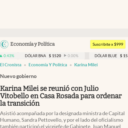
Últimas noticias
Dólar
Argentina
Economía y Política
Members
Suscribite x $999
España
Economía y Política
DÓLAR BNA
$
1520
0.00
%
DÓLAR BLUE
$
1525
-0.3
México
El Cronista
Economía Y Política
Karina Milei
Finanzas y Mercados
USA
Nuevo gobierno
Mercados Online
Colombia
Uruguay
Karina Milei se reunió con Julio
Negocios
Vitobello en Casa Rosada para ordenar
Columnistas
la transición
Otras secciones
Asistió acompañada por la designada ministra de Capital
Humano, Sandra Pettovello, y por el lado del oficialismo
Apertura
también participó el vicejefe de Gabinete, Juan Manuel