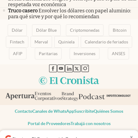
respetada voz económica
Truco casero
Envolver los dólares con papel aluminio:
para qué sirve y por qué lo recomiendan
Dólar
Dólar Blue
Criptomonedas
Bitcoin
Fintech
Merval
Quiniela
Calendario de feriados
AFIP
Paritarias
Inversiones
ANSES
abre en nueva pestaña
abre en nueva pestaña
abre en nueva pestaña
abre en nueva pestaña
abre en nueva pestaña
Contacto
Canales de WhatsApp
Suscribite
Quiénes Somos
Portal de Proveedores
Trabajá con nosotros
Copyright 2025 cronista.com
×