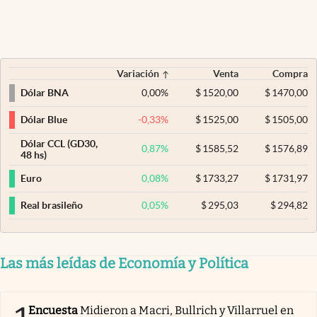
Variación
Venta
Compra
0,00
%
$
1520,00
$
1470,00
Dólar BNA
-0,33
%
$
1525,00
$
1505,00
Dólar Blue
Dólar CCL (GD30,
0,87
%
$
1585,52
$
1576,89
48 hs)
0,08
%
$
1733,27
$
1731,97
Euro
0,05
%
$
295,03
$
294,82
Real brasileño
Las más leídas de Economía y Política
Encuesta
Midieron a Macri, Bullrich y Villarruel en