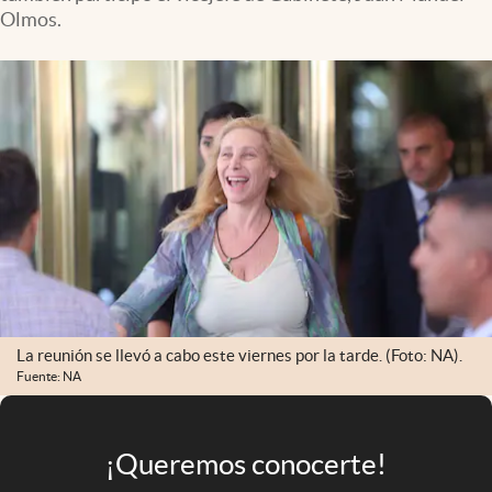
Infotechnology
Olmos.
Clase
Clima
Mundial 2026
Eventos Corporativos
El Cronista Studio
Mediakit
abre en nueva pestaña
Argentina
La reunión se llevó a cabo este viernes por la tarde. (Foto: NA).
Fuente: NA
¡Queremos conocerte!