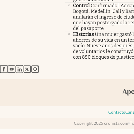
Control
Confirmado | Aerop
Bogotá, Medellín, Cali y Bar
anularán el ingreso de ciu
que hayan postergado la r
del pasaporte
Historias
Una mujer gastó 
ahorros de su vida en un te
vacío. Nueve años después,
de voluntarios le construyó
con 850 bloques de plástico
abre en nueva pestaña
abre en nueva pestaña
abre en nueva pestaña
abre en nueva pestaña
abre en nueva pestaña
Contacto
Cana
Copyright 2025 cronista.com
To