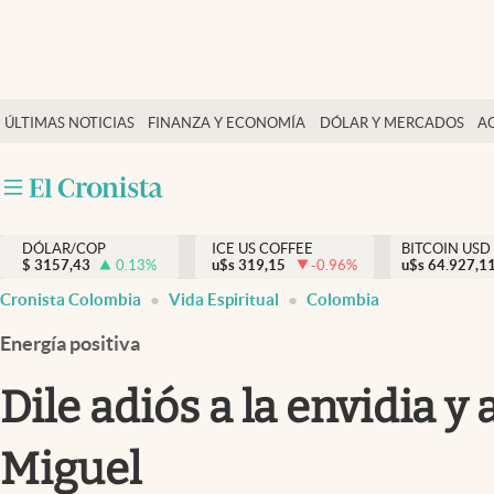
Finanzas y economía
ÚLTIMAS NOTICIAS
FINANZA Y ECONOMÍA
DÓLAR Y MERCADOS
A
Salud y nutrición
Vida espiritual
Actualidad
DÓLAR/COP
ICE US COFFEE
BITCOIN USD
Tiempo libre
$
3157,43
0.13
%
u$s
319,15
-0.96
%
u$s
64.927,1
Dólar y mercados
Cronista Colombia
Vida Espiritual
Colombia
Curiosidades
Energía positiva
Dile adiós a la envidia y
Miguel