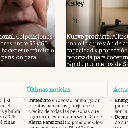
ional
.
Colpensiones:
Nuevo producto
.
Alkost
dores entre 55 y 60
una olla a presión de 
hacer este trámite o
capacidad y protección
 pensión para
reforzada para cocer 
rápido por menos de $
Últimas noticias
Actua
l | El
Inmediato
En agosto, embargarán
Energ
ra el
cuentas bancarias y tarjetas de
para e
ís y habrá
crédito de todas las personas que
son la
en 2026:
figuren en esta página web - Clone
Desarr
oficinas
Alerta Pensional
Colpensiones: los
de gu
trabajadores entre 55 y 60 años
contro