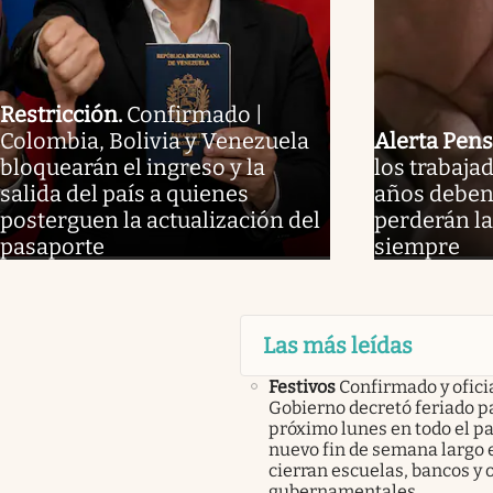
Restricción
.
Confirmado |
Colombia, Bolivia y Venezuela
Alerta Pens
bloquearán el ingreso y la
los trabaja
salida del país a quienes
años deben 
posterguen la actualización del
perderán la
pasaporte
siempre
Las más leídas
Festivos
Confirmado y oficia
Gobierno decretó feriado pa
próximo lunes en todo el pa
nuevo fin de semana largo 
cierran escuelas, bancos y 
gubernamentales