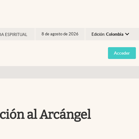
8 de agosto de 2026
Edición:
Colombia
DA ESPIRITUAL
Argentina
Acceder
España
México
USA
Colombia
Uruguay
ación al Arcángel