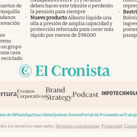
uertos de
deben hacer este trámite o perderán
repres
ranquilla
la pensión para siempre
Restr
dadanos
Nuevo producto
Alkosto liquida una
Bolivi
enovación
olla a presión de amplia capacidad y
ingres
protección reforzada para cocer más
poster
los
rápido por menos de $98.000
pasap
rreno
 un grupo
 una casa
 reciclado
les de WhatsApp
Suscribite
Quiénes Somos
Portal de Proveedores
Trabaj
dos los derechos reservados
Términos y condiciones
Privacidad
Consen