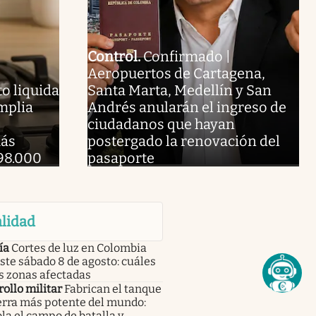
Control
.
Confirmado |
Aeropuertos de Cartagena,
o liquida
Santa Marta, Medellín y San
amplia
Andrés anularán el ingreso de
ciudadanos que hayan
más
postergado la renovación del
98.000
pasaporte
lidad
ía
Cortes de luz en Colombia
ste sábado 8 de agosto: cuáles
s zonas afectadas
ollo militar
Fabrican el tanque
erra más potente del mundo:
la el campo de batalla y