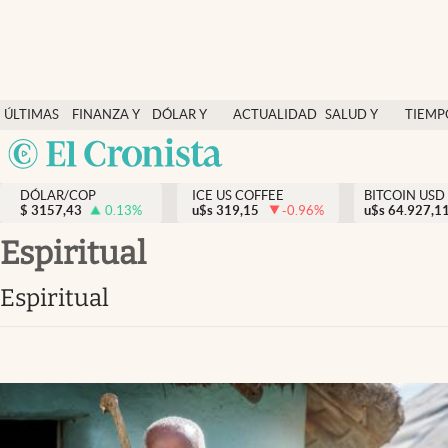
Finanzas y economía
ÚLTIMAS
FINANZA Y
DÓLAR Y
ACTUALIDAD
SALUD Y
TIEMP
Salud y nutrición
NOTICIAS
ECONOMÍA
MERCADOS
NUTRICIÓN
LIBRE
Argentina
Vida espiritual
España
Actualidad
DÓLAR/COP
ICE US COFFEE
BITCOIN USD
$
3157,43
0.13
%
u$s
319,15
-0.96
%
u$s
México
64.927,1
Tiempo libre
USA
espiritual
Dólar y mercados
Colombia
espiritual
Uruguay
Curiosidades
Colombia