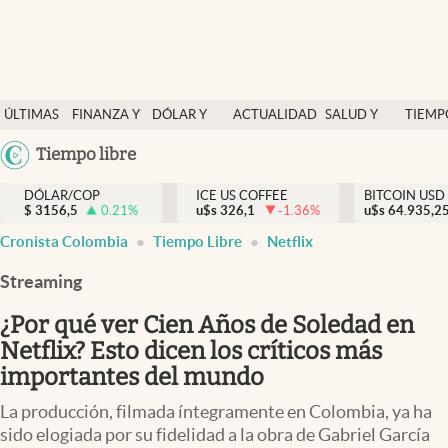
Finanzas y economía
ÚLTIMAS
FINANZA Y
DÓLAR Y
ACTUALIDAD
SALUD Y
TIEMP
Salud y nutrición
NOTICIAS
ECONOMÍA
MERCADOS
NUTRICIÓN
LIBRE
Argentina
Tiempo libre
Vida espiritual
España
Actualidad
DÓLAR/COP
ICE US COFFEE
BITCOIN USD
$
3156,5
0.21
%
u$s
326,1
-1.36
%
u$s
México
64.935,2
Tiempo libre
Cronista Colombia
Tiempo Libre
Netflix
USA
Dólar y mercados
Colombia
Streaming
Uruguay
Curiosidades
¿Por qué ver Cien Años de Soledad en
Netflix? Esto dicen los críticos más
Colombia
importantes del mundo
La producción, filmada íntegramente en Colombia, ya ha
sido elogiada por su fidelidad a la obra de Gabriel García