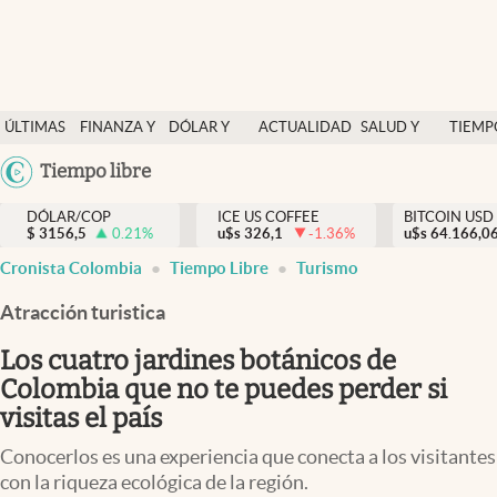
Finanzas y economía
ÚLTIMAS
FINANZA Y
DÓLAR Y
ACTUALIDAD
SALUD Y
TIEMP
Salud y nutrición
NOTICIAS
ECONOMÍA
MERCADOS
NUTRICIÓN
LIBRE
Argentina
Tiempo libre
Vida espiritual
España
Actualidad
DÓLAR/COP
ICE US COFFEE
BITCOIN USD
$
3156,5
0.21
%
u$s
326,1
-1.36
%
u$s
México
64.166,0
Tiempo libre
Cronista Colombia
Tiempo Libre
Turismo
USA
Dólar y mercados
Colombia
Atracción turistica
Uruguay
Curiosidades
Los cuatro jardines botánicos de
Colombia que no te puedes perder si
Colombia
visitas el país
Conocerlos es una experiencia que conecta a los visitantes
con la riqueza ecológica de la región.