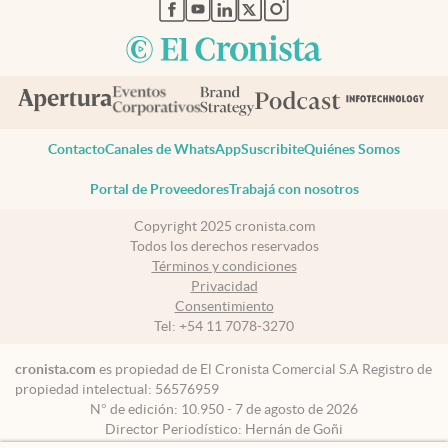
abre en nueva pestaña
abre en nueva pestaña
abre en nueva pestaña
abre en nueva pestaña
abre en nueva pestaña
Contacto
Canales de WhatsApp
Suscribite
Quiénes Somos
Portal de Proveedores
Trabajá con nosotros
Copyright 2025 cronista.com
Todos los derechos reservados
Términos y condiciones
Privacidad
Consentimiento
Tel:
+54 11 7078-3270
cronista.com
es propiedad de El Cronista Comercial S.A Registro de
propiedad intelectual: 56576959
N° de edición: 10.950 - 7 de agosto de 2026
Director Periodístico: Hernán de Goñi