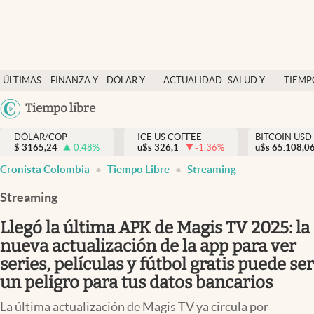
Finanzas y economía
ÚLTIMAS
FINANZA Y
DÓLAR Y
ACTUALIDAD
SALUD Y
TIEMP
Salud y nutrición
NOTICIAS
ECONOMÍA
MERCADOS
NUTRICIÓN
LIBRE
Argentina
Tiempo libre
Vida espiritual
España
Actualidad
DÓLAR/COP
ICE US COFFEE
BITCOIN USD
$
3165,24
0.48
%
u$s
326,1
-1.36
%
u$s
México
65.108,0
Tiempo libre
Cronista Colombia
Tiempo Libre
Streaming
USA
Dólar y mercados
Colombia
Streaming
Uruguay
Curiosidades
Llegó la última APK de Magis TV 2025: la
nueva actualización de la app para ver
Colombia
series, películas y fútbol gratis puede ser
un peligro para tus datos bancarios
La última actualización de Magis TV ya circula por