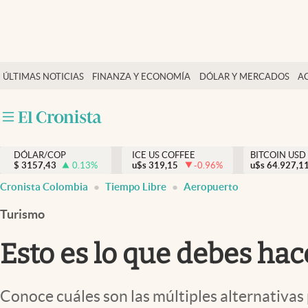
Finanzas y economía
ÚLTIMAS NOTICIAS
FINANZA Y ECONOMÍA
DÓLAR Y MERCADOS
A
Salud y nutrición
Vida espiritual
Actualidad
DÓLAR/COP
ICE US COFFEE
BITCOIN USD
Tiempo libre
$
3157,43
0.13
%
u$s
319,15
-0.96
%
u$s
64.927,1
Dólar y mercados
Cronista Colombia
Tiempo Libre
Aeropuerto
Curiosidades
Turismo
Esto es lo que debes hac
Conoce cuáles son las múltiples alternativas