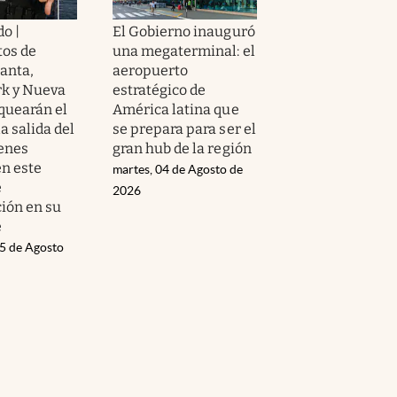
o |
El Gobierno inauguró
os de
una megaterminal: el
lanta,
aeropuerto
k y Nueva
estratégico de
oquearán el
América latina que
la salida del
se prepara para ser el
ienes
gran hub de la región
n este
martes, 04 de Agosto de
e
2026
ción en su
e
05 de Agosto