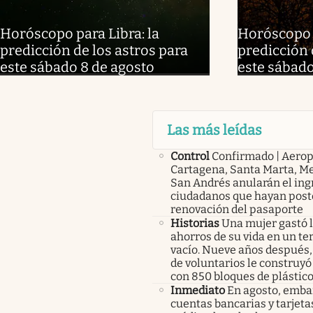
Horóscopo para Libra: la
Horóscopo p
predicción de los astros para
predicción 
este sábado 8 de agosto
este sábado
Las más leídas
Control
Confirmado | Aerop
Cartagena, Santa Marta, Me
San Andrés anularán el ing
ciudadanos que hayan post
renovación del pasaporte
Historias
Una mujer gastó 
ahorros de su vida en un te
vacío. Nueve años después,
de voluntarios le construyó
con 850 bloques de plástico
Inmediato
En agosto, emba
cuentas bancarias y tarjeta