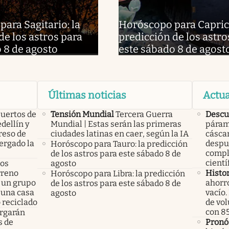
ara Sagitario: la
Horóscopo para Caprico
de los astros para
predicción de los astro
 8 de agosto
este sábado 8 de agost
Últimas noticias
Actua
uertos de
Tensión Mundial
Tercera Guerra
Descu
dellín y
Mundial | Estas serán las primeras
páram
reso de
ciudades latinas en caer, según la IA
cáscar
ergado la
despué
Horóscopo para Tauro: la predicción
comple
de los astros para este sábado 8 de
cientí
los
agosto
rreno
Histo
Horóscopo para Libra: la predicción
 un grupo
ahorro
de los astros para este sábado 8 de
 una casa
vacío
agosto
 reciclado
de vol
con 85
rgarán
s de
Pronó