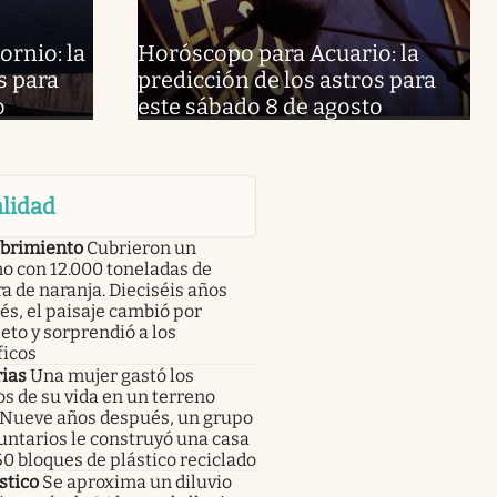
rnio: la
Horóscopo para Acuario: la
s para
predicción de los astros para
o
este sábado 8 de agosto
lidad
brimiento
Cubrieron un
o con 12.000 toneladas de
a de naranja. Dieciséis años
s, el paisaje cambió por
to y sorprendió a los
ficos
rias
Una mujer gastó los
s de su vida en un terreno
. Nueve años después, un grupo
untarios le construyó una casa
0 bloques de plástico reciclado
stico
Se aproxima un diluvio