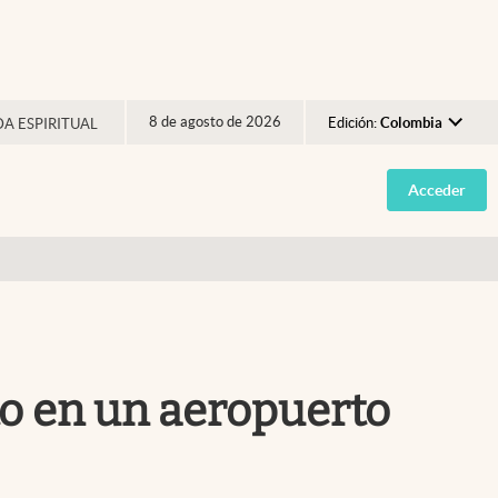
8 de agosto de 2026
Edición:
Colombia
DA ESPIRITUAL
Argentina
Acceder
España
México
USA
Colombia
Uruguay
eto en un aeropuerto