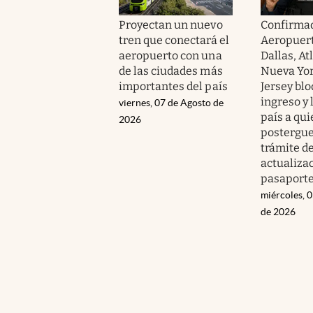
Proyectan un nuevo
Confirmad
tren que conectará el
Aeropuert
aeropuerto con una
Dallas, At
de las ciudades más
Nueva Yor
importantes del país
Jersey bl
ingreso y 
viernes, 07 de Agosto de
país a qu
2026
postergue
trámite d
actualiza
pasaport
miércoles, 
de 2026