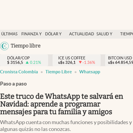
Finanzas y economía
ÚLTIMAS
FINANZA Y
DÓLAR Y
ACTUALIDAD
SALUD Y
TIEMP
Salud y nutrición
NOTICIAS
ECONOMÍA
MERCADOS
NUTRICIÓN
LIBRE
Argentina
Tiempo libre
Vida espiritual
España
Actualidad
DÓLAR/COP
ICE US COFFEE
BITCOIN USD
$
3156,5
0.21
%
u$s
326,1
-1.36
%
u$s
México
64.854,5
Tiempo libre
Cronista Colombia
Tiempo Libre
Whatsapp
USA
Dólar y mercados
Colombia
Paso a paso
Uruguay
Curiosidades
Este truco de WhatsApp te salvará en
Navidad: aprende a programar
Colombia
mensajes para tu familia y amigos
WhatsApp cuenta con muchas funciones y posibilidades y
algunas quizás no las conozcas.