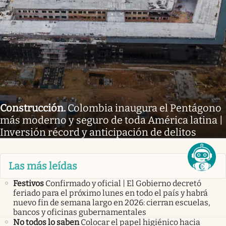
Construcción
.
Colombia inaugura el Pentágono
más moderno y seguro de toda América latina |
Inversión récord y anticipación de delitos
Las más leídas
Festivos
Confirmado y oficial | El Gobierno decretó
feriado para el próximo lunes en todo el país y habrá
nuevo fin de semana largo en 2026: cierran escuelas,
bancos y oficinas gubernamentales
No todos lo saben
Colocar el papel higiénico hacia