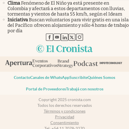
Clima
Fenómeno de El Niño ya está presente en
Colombia y afectará a estos departamentos con lluvias,
tormentas y vientos de hasta 55 km/h, según el Ideam
Iniciativa
Buscan voluntarios para vivir gratis en una isla
del Pacífico: ofrecen alojamiento y sólo 4 horas de trabajo
por día
abre en nueva pestaña
abre en nueva pestaña
abre en nueva pestaña
abre en nueva pestaña
abre en nueva pestaña
Contacto
Canales de WhatsApp
Suscribite
Quiénes Somos
Portal de Proveedores
Trabajá con nosotros
Copyright 2025 cronista.com
Todos los derechos reservados
Términos y condiciones
Privacidad
Consentimiento
Tel:
+54 11 7078-3270