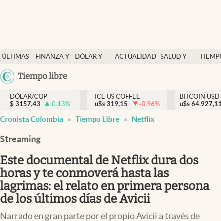
Finanzas y economía
ÚLTIMAS
FINANZA Y
DÓLAR Y
ACTUALIDAD
SALUD Y
TIEMP
Salud y nutrición
NOTICIAS
ECONOMÍA
MERCADOS
NUTRICIÓN
LIBRE
Argentina
Tiempo libre
Vida espiritual
España
Actualidad
DÓLAR/COP
ICE US COFFEE
BITCOIN USD
$
3157,43
0.13
%
u$s
319,15
-0.96
%
u$s
México
64.927,1
Tiempo libre
Cronista Colombia
Tiempo Libre
Netflix
USA
Dólar y mercados
Colombia
Streaming
Uruguay
Curiosidades
Este documental de Netflix dura dos
horas y te conmoverá hasta las
Colombia
lagrimas: el relato en primera persona
de los últimos días de Avicii
Narrado en gran parte por el propio Avicii a través de