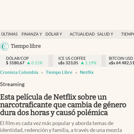
Finanzas y economía
ÚLTIMAS
FINANZA Y
DÓLAR Y
ACTUALIDAD
SALUD Y
TIEMP
Salud y nutrición
NOTICIAS
ECONOMÍA
MERCADOS
NUTRICIÓN
LIBRE
Argentina
Tiempo libre
Vida espiritual
España
Actualidad
DÓLAR/COP
ICE US COFFEE
BITCOIN USD
$
3180,67
0.15
%
u$s
323,05
1.19
%
u$s
México
64.482,5
Tiempo libre
Cronista Colombia
Tiempo Libre
Netflix
USA
Dólar y mercados
Colombia
Streaming
Uruguay
Curiosidades
Esta película de Netflix sobre un
narcotraficante que cambia de género
Colombia
dura dos horas y causó polémica
El film es cada vez más popular y aborda temas de
identidad, redención y familia, a través de una mezcla