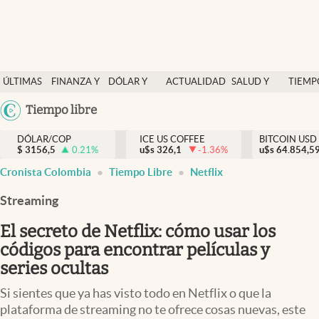
Finanzas y economía
ÚLTIMAS
FINANZA Y
DÓLAR Y
ACTUALIDAD
SALUD Y
TIEMP
Salud y nutrición
NOTICIAS
ECONOMÍA
MERCADOS
NUTRICIÓN
LIBRE
Argentina
Tiempo libre
Vida espiritual
España
Actualidad
DÓLAR/COP
ICE US COFFEE
BITCOIN USD
$
3156,5
0.21
%
u$s
326,1
-1.36
%
u$s
México
64.854,5
Tiempo libre
Cronista Colombia
Tiempo Libre
Netflix
USA
Dólar y mercados
Colombia
Streaming
Uruguay
Curiosidades
El secreto de Netflix: cómo usar los
códigos para encontrar películas y
Colombia
series ocultas
Si sientes que ya has visto todo en Netflix o que la
plataforma de streaming no te ofrece cosas nuevas, este