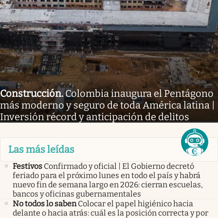
Construcción
.
Colombia inaugura el Pentágono
más moderno y seguro de toda América latina |
Inversión récord y anticipación de delitos
Las más leídas
Festivos
Confirmado y oficial | El Gobierno decretó
feriado para el próximo lunes en todo el país y habrá
nuevo fin de semana largo en 2026: cierran escuelas,
bancos y oficinas gubernamentales
No todos lo saben
Colocar el papel higiénico hacia
delante o hacia atrás: cuál es la posición correcta y por