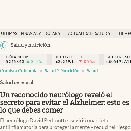
Finanzas y economía
ÚLTIMAS
FINANZA Y
DÓLAR Y
ACTUALIDAD
SALUD Y
TIEMP
Salud y nutrición
NOTICIAS
ECONOMÍA
MERCADOS
NUTRICIÓN
LIBRE
Argentina
Salud y nutrición
Vida espiritual
España
Actualidad
DÓLAR/COP
ICE US COFFEE
BITCOIN USD
$
3157,43
0.13
%
u$s
319,15
-0.96
%
u$s
México
64.927,1
Tiempo libre
Cronista Colombia
Salud Y Nutrición
Salud
USA
Dólar y mercados
Colombia
Salud cerebral
Uruguay
Curiosidades
Un reconocido neurólogo reveló el
secreto para evitar el Alzheimer: esto es
Colombia
lo que debes comer
El neurólogo David Perlmutter sugirió una dieta
antiinflamatoria para proteger la mente y reducir el riesgo