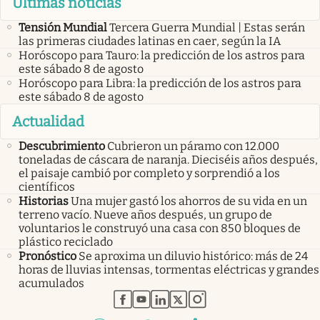
Últimas noticias
Tensión Mundial
Tercera Guerra Mundial | Estas serán
las primeras ciudades latinas en caer, según la IA
Horóscopo para Tauro: la predicción de los astros para
este sábado 8 de agosto
Horóscopo para Libra: la predicción de los astros para
este sábado 8 de agosto
Actualidad
Descubrimiento
Cubrieron un páramo con 12.000
toneladas de cáscara de naranja. Dieciséis años después,
el paisaje cambió por completo y sorprendió a los
científicos
Historias
Una mujer gastó los ahorros de su vida en un
terreno vacío. Nueve años después, un grupo de
voluntarios le construyó una casa con 850 bloques de
plástico reciclado
Pronóstico
Se aproxima un diluvio histórico: más de 24
horas de lluvias intensas, tormentas eléctricas y grandes
acumulados
abre en nueva pestaña
abre en nueva pestaña
abre en nueva pestaña
abre en nueva pestaña
abre en nueva pestaña