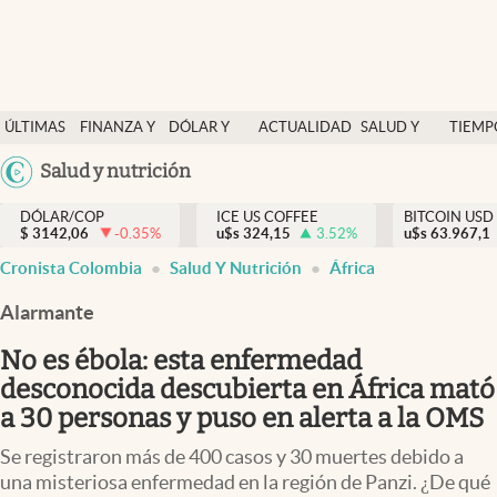
Finanzas y economía
ÚLTIMAS
FINANZA Y
DÓLAR Y
ACTUALIDAD
SALUD Y
TIEMP
Salud y nutrición
NOTICIAS
ECONOMÍA
MERCADOS
NUTRICIÓN
LIBRE
Argentina
Salud y nutrición
Vida espiritual
España
Actualidad
DÓLAR/COP
ICE US COFFEE
BITCOIN USD
$
3142,06
-0.35
%
u$s
324,15
3.52
%
u$s
México
63.967,1
Tiempo libre
Cronista Colombia
Salud Y Nutrición
África
USA
Dólar y mercados
Colombia
Alarmante
Uruguay
Curiosidades
No es ébola: esta enfermedad
desconocida descubierta en África mató
Colombia
a 30 personas y puso en alerta a la OMS
Se registraron más de 400 casos y 30 muertes debido a
una misteriosa enfermedad en la región de Panzi. ¿De qué