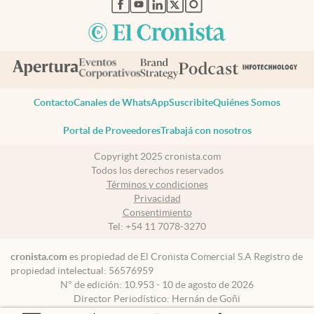
abre en nueva pestaña
abre en nueva pestaña
abre en nueva pestaña
abre en nueva pestaña
abre en nueva pestaña
Contacto
Canales de WhatsApp
Suscribite
Quiénes Somos
Portal de Proveedores
Trabajá con nosotros
Copyright 2025 cronista.com
Todos los derechos reservados
Términos y condiciones
Privacidad
Consentimiento
Tel:
+54 11 7078-3270
cronista.com
es propiedad de El Cronista Comercial S.A Registro de
propiedad intelectual: 56576959
N° de edición: 10.953 - 10 de agosto de 2026
Director Periodístico: Hernán de Goñi