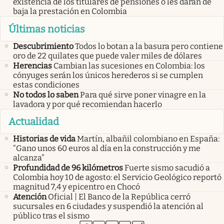
existencia de los titulares de pensiones o les darán de
baja la prestación en Colombia
Últimas noticias
Descubrimiento
Todos lo botan a la basura pero contiene
oro de 22 quilates que puede valer miles de dólares
Herencias
Cambian las sucesiones en Colombia: los
cónyuges serán los únicos herederos si se cumplen
estas condiciones
No todos lo saben
Para qué sirve poner vinagre en la
lavadora y por qué recomiendan hacerlo
Actualidad
Historias de vida
Martín, albañil colombiano en España:
“Gano unos 60 euros al día en la construcción y me
alcanza”
Profundidad de 96 kilómetros
Fuerte sismo sacudió a
Colombia hoy 10 de agosto: el Servicio Geológico reportó
magnitud 7,4 y epicentro en Chocó
Atención
Oficial | El Banco de la República cerró
sucursales en 6 ciudades y suspendió la atención al
público tras el sismo