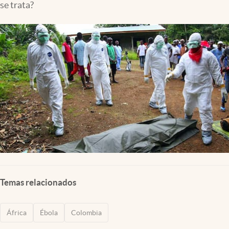
se trata?
Temas relacionados
África
Ébola
Colombia