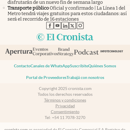
disfrutarán de un nuevo fin de semana largo
Transporte público
Oficial y confirmado | La Línea 1 del
Metro tendrá viajes gratuitos para estos ciudadanos: así
será el recorrido de 16 estaciones
abre en nueva pestaña
abre en nueva pestaña
abre en nueva pestaña
abre en nueva pestaña
abre en nueva pestaña
Contacto
Canales de WhatsApp
Suscribite
Quiénes Somos
Portal de Proveedores
Trabajá con nosotros
Copyright 2025 cronista.com
Todos los derechos reservados
Términos y condiciones
Privacidad
Consentimiento
Tel:
+54 11 7078-3270
cronista.com
es propiedad de El Cronista Comercial S.A Registro de