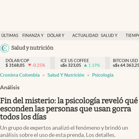
Finanzas y economía
ÚLTIMAS
FINANZA Y
DÓLAR Y
ACTUALIDAD
SALUD Y
TIEMP
Salud y nutrición
NOTICIAS
ECONOMÍA
MERCADOS
NUTRICIÓN
LIBRE
Argentina
Salud y nutrición
Vida espiritual
España
Actualidad
DÓLAR/COP
ICE US COFFEE
BITCOIN USD
$
3168,05
-0.25
%
u$s
323,05
1.19
%
u$s
México
64.363,2
Tiempo libre
Cronista Colombia
Salud Y Nutrición
Psicología
USA
Dólar y mercados
Colombia
Análisis
Uruguay
Curiosidades
Fin del misterio: la psicología reveló qué
esconden las personas que usan gorra
Colombia
todos los días
Un grupo de expertos analizó el fenómeno y brindó un
análisis sobre el uso de esta prenda. Los detalles.