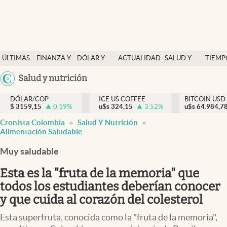
Finanzas y economía
ÚLTIMAS
FINANZA Y
DÓLAR Y
ACTUALIDAD
SALUD Y
TIEMP
Salud y nutrición
NOTICIAS
ECONOMÍA
MERCADOS
NUTRICIÓN
LIBRE
Argentina
Salud y nutrición
Vida espiritual
España
Actualidad
DÓLAR/COP
ICE US COFFEE
BITCOIN USD
$
3159,15
0.19
%
u$s
324,15
3.52
%
u$s
México
64.984,7
Tiempo libre
Cronista Colombia
Salud Y Nutrición
USA
Alimentación Saludable
Dólar y mercados
Colombia
Muy saludable
Uruguay
Curiosidades
Esta es la "fruta de la memoria" que
Colombia
todos los estudiantes deberían conocer
y que cuida al corazón del colesterol
Esta superfruta, conocida como la "fruta de la memoria",