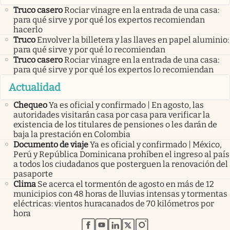
Truco casero
Rociar vinagre en la entrada de una casa:
para qué sirve y por qué los expertos recomiendan
hacerlo
Truco
Envolver la billetera y las llaves en papel aluminio:
para qué sirve y por qué lo recomiendan
Truco casero
Rociar vinagre en la entrada de una casa:
para qué sirve y por qué los expertos lo recomiendan
Actualidad
Chequeo
Ya es oficial y confirmado | En agosto, las
autoridades visitarán casa por casa para verificar la
existencia de los titulares de pensiones o les darán de
baja la prestación en Colombia
Documento de viaje
Ya es oficial y confirmado | México,
Perú y República Dominicana prohíben el ingreso al país
a todos los ciudadanos que posterguen la renovación del
pasaporte
Clima
Se acerca el tormentón de agosto en más de 12
municipios con 48 horas de lluvias intensas y tormentas
eléctricas: vientos huracanados de 70 kilómetros por
hora
abre en nueva pestaña
abre en nueva pestaña
abre en nueva pestaña
abre en nueva pestaña
abre en nueva pestaña