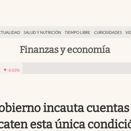
CTUALIDAD
SALUD Y NUTRICIÓN
TIEMPO LIBRE
CURIOSIDADES
VI
Finanzas y economía
1
-0.03
%
obierno incauta cuentas 
caten esta única condici