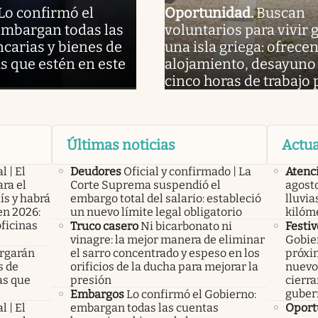
Lo confirmó el
Oportunidad
.
Buscan
embargan todas las
voluntarios para vivir g
carias y bienes de
una isla griega: ofrece
s que estén en este
alojamiento, desayuno 
cinco horas de trabajo 
Últimas noticias
Actua
l | El
Deudores
Oficial y confirmado | La
Atenc
ra el
Corte Suprema suspendió el
agosto
ís y habrá
embargo total del salario: estableció
lluvia
en 2026:
un nuevo límite legal obligatorio
kilóm
oficinas
Truco casero
Ni bicarbonato ni
Festiv
vinagre: la mejor manera de eliminar
Gobier
rgarán
el sarro concentrado y espeso en los
próxim
s de
orificios de la ducha para mejorar la
nuevo 
as que
presión
cierra
guber
Embargos
Lo confirmó el Gobierno:
l | El
embargan todas las cuentas
Oport