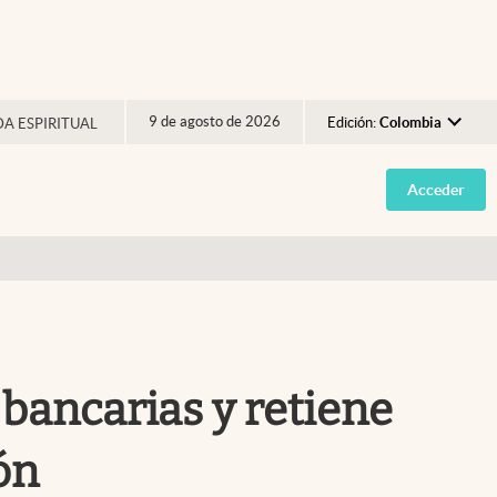
9 de agosto de 2026
Edición:
Colombia
DA ESPIRITUAL
Argentina
Acceder
España
México
USA
Colombia
Uruguay
bancarias y retiene
ón