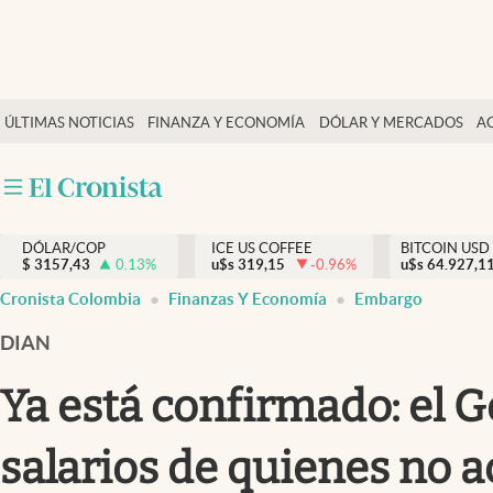
Finanzas y economía
ÚLTIMAS NOTICIAS
FINANZA Y ECONOMÍA
DÓLAR Y MERCADOS
A
Salud y nutrición
Vida espiritual
Actualidad
DÓLAR/COP
ICE US COFFEE
BITCOIN USD
Tiempo libre
$
3157,43
0.13
%
u$s
319,15
-0.96
%
u$s
64.927,1
Dólar y mercados
Cronista Colombia
Finanzas Y Economía
Embargo
Curiosidades
DIAN
Ya está confirmado: el G
salarios de quienes no a