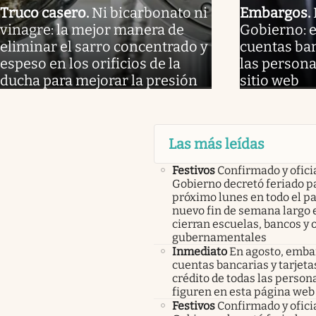
Truco casero
.
Ni bicarbonato ni
Embargos
.
vinagre: la mejor manera de
Gobierno: 
eliminar el sarro concentrado y
cuentas ban
espeso en los orificios de la
las persona
ducha para mejorar la presión
sitio web
Las más leídas
Festivos
Confirmado y oficia
Gobierno decretó feriado pa
próximo lunes en todo el pa
nuevo fin de semana largo 
cierran escuelas, bancos y 
gubernamentales
Inmediato
En agosto, emba
cuentas bancarias y tarjeta
crédito de todas las person
figuren en esta página web
Festivos
Confirmado y oficia