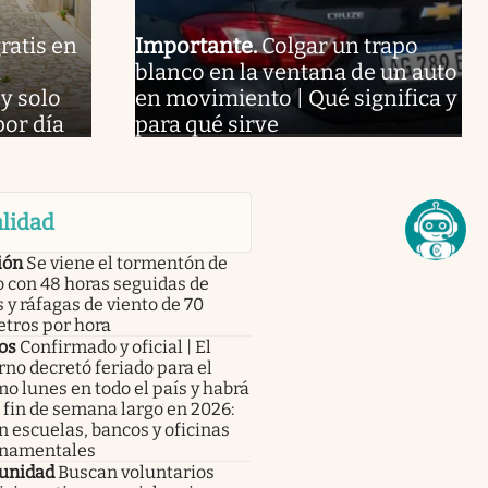
ratis en
Importante
.
Colgar un trapo
n
blanco en la ventana de un auto
y solo
en movimiento | Qué significa y
por día
para qué sirve
lidad
ión
Se viene el tormentón de
 con 48 horas seguidas de
s y ráfagas de viento de 70
etros por hora
os
Confirmado y oficial | El
no decretó feriado para el
o lunes en todo el país y habrá
fin de semana largo en 2026:
n escuelas, bancos y oficinas
namentales
unidad
Buscan voluntarios