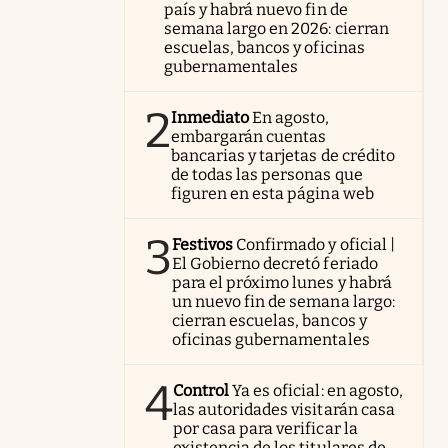
país y habrá nuevo fin de
semana largo en 2026: cierran
escuelas, bancos y oficinas
gubernamentales
2
Inmediato
En agosto,
embargarán cuentas
bancarias y tarjetas de crédito
de todas las personas que
figuren en esta página web
3
Festivos
Confirmado y oficial |
El Gobierno decretó feriado
para el próximo lunes y habrá
un nuevo fin de semana largo:
cierran escuelas, bancos y
oficinas gubernamentales
4
Control
Ya es oficial: en agosto,
las autoridades visitarán casa
por casa para verificar la
existencia de los titulares de