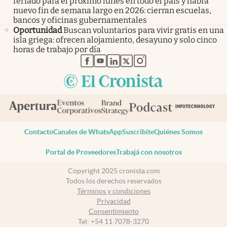
feriado para el próximo lunes en todo el país y habrá
nuevo fin de semana largo en 2026: cierran escuelas,
bancos y oficinas gubernamentales
Oportunidad
Buscan voluntarios para vivir gratis en una
isla griega: ofrecen alojamiento, desayuno y solo cinco
horas de trabajo por día
abre en nueva pestaña
abre en nueva pestaña
abre en nueva pestaña
abre en nueva pestaña
abre en nueva pestaña
Contacto
Canales de WhatsApp
Suscribite
Quiénes Somos
Portal de Proveedores
Trabajá con nosotros
Copyright 2025 cronista.com
Todos los derechos reservados
Términos y condiciones
Privacidad
Consentimiento
Tel:
+54 11 7078-3270