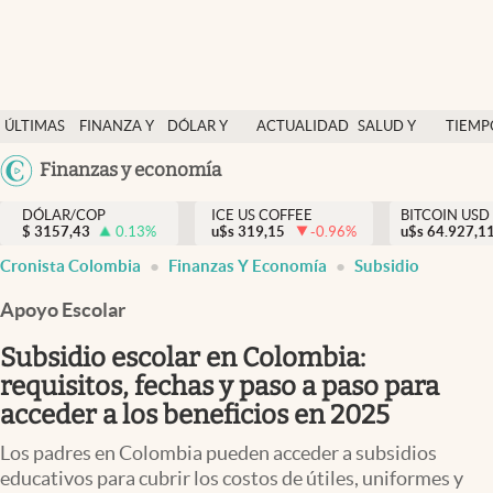
Finanzas y economía
ÚLTIMAS
FINANZA Y
DÓLAR Y
ACTUALIDAD
SALUD Y
TIEMP
Salud y nutrición
NOTICIAS
ECONOMÍA
MERCADOS
NUTRICIÓN
LIBRE
Argentina
Finanzas y economía
Vida espiritual
España
Actualidad
DÓLAR/COP
ICE US COFFEE
BITCOIN USD
$
3157,43
0.13
%
u$s
319,15
-0.96
%
u$s
México
64.927,1
Tiempo libre
Cronista Colombia
Finanzas Y Economía
Subsidio
USA
Dólar y mercados
Colombia
Apoyo Escolar
Uruguay
Curiosidades
Subsidio escolar en Colombia:
requisitos, fechas y paso a paso para
Colombia
acceder a los beneficios en 2025
Los padres en Colombia pueden acceder a subsidios
educativos para cubrir los costos de útiles, uniformes y