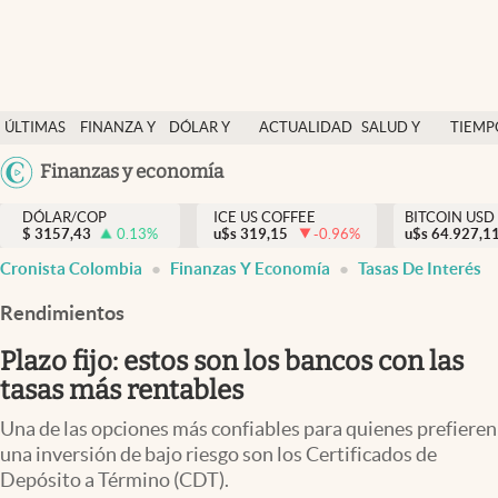
Finanzas y economía
ÚLTIMAS
FINANZA Y
DÓLAR Y
ACTUALIDAD
SALUD Y
TIEMP
Salud y nutrición
NOTICIAS
ECONOMÍA
MERCADOS
NUTRICIÓN
LIBRE
Argentina
Finanzas y economía
Vida espiritual
España
Actualidad
DÓLAR/COP
ICE US COFFEE
BITCOIN USD
$
3157,43
0.13
%
u$s
319,15
-0.96
%
u$s
México
64.927,1
Tiempo libre
Cronista Colombia
Finanzas Y Economía
Tasas De Interés
USA
Dólar y mercados
Colombia
Rendimientos
Uruguay
Curiosidades
Plazo fijo: estos son los bancos con las
tasas más rentables
Colombia
Una de las opciones más confiables para quienes prefieren
una inversión de bajo riesgo son los Certificados de
Depósito a Término (CDT).