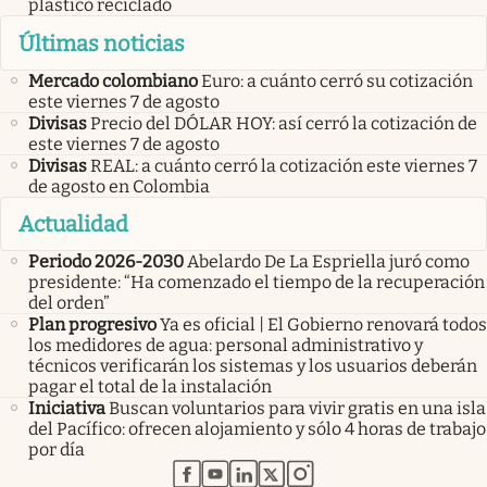
plástico reciclado
Últimas noticias
Mercado colombiano
Euro: a cuánto cerró su cotización
este viernes 7 de agosto
Divisas
Precio del DÓLAR HOY: así cerró la cotización de
este viernes 7 de agosto
Divisas
REAL: a cuánto cerró la cotización este viernes 7
de agosto en Colombia
Actualidad
Periodo 2026-2030
Abelardo De La Espriella juró como
presidente: “Ha comenzado el tiempo de la recuperación
del orden”
Plan progresivo
Ya es oficial | El Gobierno renovará todos
los medidores de agua: personal administrativo y
técnicos verificarán los sistemas y los usuarios deberán
pagar el total de la instalación
Iniciativa
Buscan voluntarios para vivir gratis en una isla
del Pacífico: ofrecen alojamiento y sólo 4 horas de trabajo
por día
abre en nueva pestaña
abre en nueva pestaña
abre en nueva pestaña
abre en nueva pestaña
abre en nueva pestaña