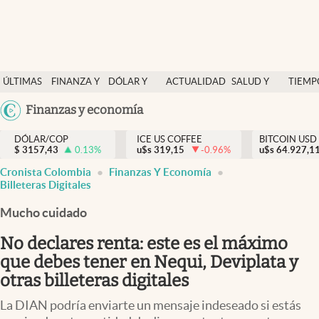
Finanzas y economía
ÚLTIMAS
FINANZA Y
DÓLAR Y
ACTUALIDAD
SALUD Y
TIEMP
Salud y nutrición
NOTICIAS
ECONOMÍA
MERCADOS
NUTRICIÓN
LIBRE
Argentina
Finanzas y economía
Vida espiritual
España
Actualidad
DÓLAR/COP
ICE US COFFEE
BITCOIN USD
$
3157,43
0.13
%
u$s
319,15
-0.96
%
u$s
México
64.927,1
Tiempo libre
Cronista Colombia
Finanzas Y Economía
USA
Billeteras Digitales
Dólar y mercados
Colombia
Mucho cuidado
Uruguay
Curiosidades
No declares renta: este es el máximo
Colombia
que debes tener en Nequi, Deviplata y
otras billeteras digitales
La DIAN podría enviarte un mensaje indeseado si estás