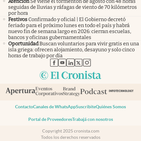
Atención
Se viene el tormentón de agosto con 48 horas
seguidas de lluvias y ráfagas de viento de 70 kilómetros
por hora
Festivos
Confirmado y oficial | El Gobierno decretó
feriado para el próximo lunes en todo el país y habrá
nuevo fin de semana largo en 2026: cierran escuelas,
bancos y oficinas gubernamentales
Oportunidad
Buscan voluntarios para vivir gratis en una
isla griega: ofrecen alojamiento, desayuno y solo cinco
horas de trabajo por día
abre en nueva pestaña
abre en nueva pestaña
abre en nueva pestaña
abre en nueva pestaña
abre en nueva pestaña
Contacto
Canales de WhatsApp
Suscribite
Quiénes Somos
Portal de Proveedores
Trabajá con nosotros
Copyright 2025 cronista.com
Todos los derechos reservados