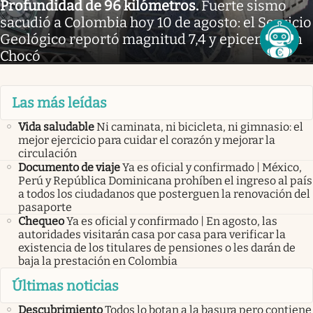
Profundidad de 96 kilómetros
.
Fuerte sismo
sacudió a Colombia hoy 10 de agosto: el Servicio
Geológico reportó magnitud 7,4 y epicentro en
Chocó
Las más leídas
Vida saludable
Ni caminata, ni bicicleta, ni gimnasio: el
mejor ejercicio para cuidar el corazón y mejorar la
circulación
Documento de viaje
Ya es oficial y confirmado | México,
Perú y República Dominicana prohíben el ingreso al país
a todos los ciudadanos que posterguen la renovación del
pasaporte
Chequeo
Ya es oficial y confirmado | En agosto, las
autoridades visitarán casa por casa para verificar la
existencia de los titulares de pensiones o les darán de
baja la prestación en Colombia
Últimas noticias
Descubrimiento
Todos lo botan a la basura pero contiene