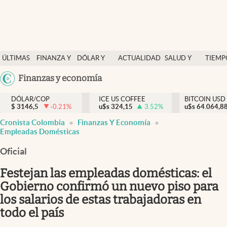
Finanzas y economía
ÚLTIMAS
FINANZA Y
DÓLAR Y
ACTUALIDAD
SALUD Y
TIEMP
Salud y nutrición
NOTICIAS
ECONOMÍA
MERCADOS
NUTRICIÓN
LIBRE
Argentina
Finanzas y economía
Vida espiritual
España
Actualidad
DÓLAR/COP
ICE US COFFEE
BITCOIN USD
$
3146,5
-0.21
%
u$s
324,15
3.52
%
u$s
México
64.064,8
Tiempo libre
Cronista Colombia
Finanzas Y Economía
USA
Empleadas Domésticas
Dólar y mercados
Colombia
Oficial
Uruguay
Curiosidades
Festejan las empleadas domésticas: el
Colombia
Gobierno confirmó un nuevo piso para
los salarios de estas trabajadoras en
todo el país