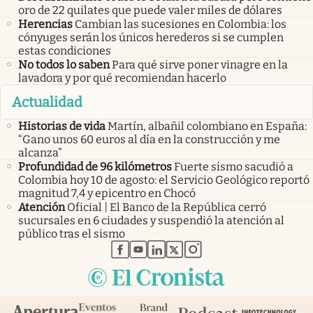
oro de 22 quilates que puede valer miles de dólares
Herencias
Cambian las sucesiones en Colombia: los
cónyuges serán los únicos herederos si se cumplen
estas condiciones
No todos lo saben
Para qué sirve poner vinagre en la
lavadora y por qué recomiendan hacerlo
Actualidad
Historias de vida
Martín, albañil colombiano en España:
“Gano unos 60 euros al día en la construcción y me
alcanza”
Profundidad de 96 kilómetros
Fuerte sismo sacudió a
Colombia hoy 10 de agosto: el Servicio Geológico reportó
magnitud 7,4 y epicentro en Chocó
Atención
Oficial | El Banco de la República cerró
sucursales en 6 ciudades y suspendió la atención al
público tras el sismo
abre en nueva pestaña
abre en nueva pestaña
abre en nueva pestaña
abre en nueva pestaña
abre en nueva pestaña