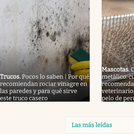
Mascotas
.
C
Trucos
.
Pocos lo saben | Por qué
metálico: c
recomiendan rociar vinagre en
recomendad
las paredes y para qué sirve
veterinario
este truco casero
pelo de per
Las más leídas