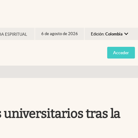
6 de agosto de 2026
Edición:
Colombia
DA ESPIRITUAL
Argentina
Acceder
España
México
USA
Colombia
Uruguay
universitarios tras la