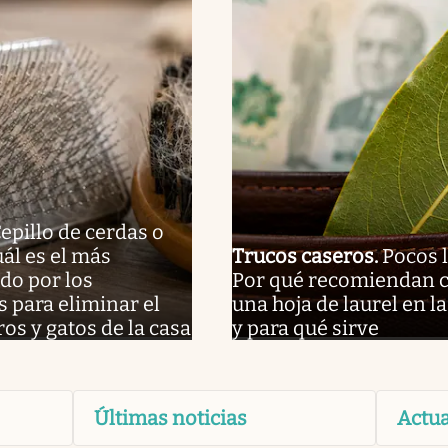
epillo de cerdas o
uál es el más
Trucos caseros
.
Pocos l
o por los
Por qué recomiendan c
s para eliminar el
una hoja de laurel en la
ros y gatos de la casa
y para qué sirve
Últimas noticias
Actua