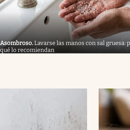
Asombroso
.
Lavarse las manos con sal gruesa: p
qué lo recomiendan