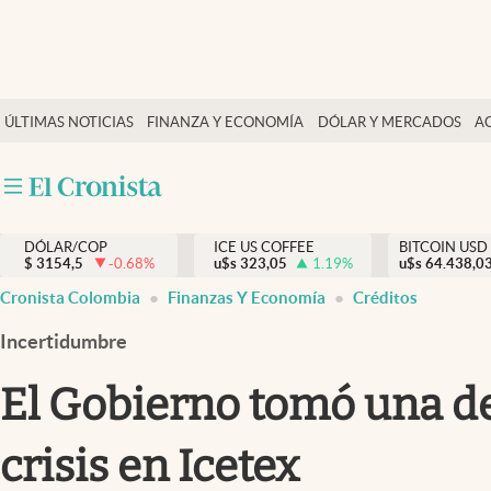
Finanzas y economía
ÚLTIMAS NOTICIAS
FINANZA Y ECONOMÍA
DÓLAR Y MERCADOS
A
Salud y nutrición
Vida espiritual
Actualidad
DÓLAR/COP
ICE US COFFEE
BITCOIN USD
Tiempo libre
$
3154,5
-0.68
%
u$s
323,05
1.19
%
u$s
64.438,0
Dólar y mercados
Cronista Colombia
Finanzas Y Economía
Créditos
Curiosidades
Incertidumbre
El Gobierno tomó una dec
crisis en Icetex