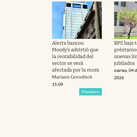
Alerta bancos:
BPS baja 
Moody’s advirtió que
préstamos
la rentabilidad del
nuevas lí
sector se verá
jubilados
afectada por la mora
martes, 04 
Mariano Gorodisch
2026
15:09
Members