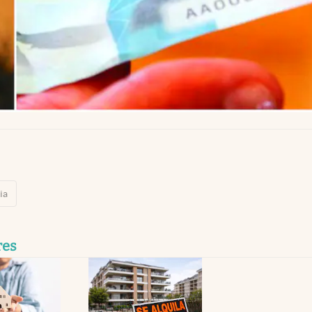
ia
res