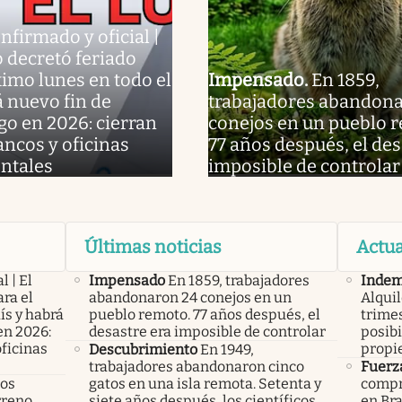
nfirmado y oficial |
 decretó feriado
ximo lunes en todo el
Impensado
.
En 1859,
á nuevo fin de
trabajadores abandon
o en 2026: cierran
conejos en un pueblo 
ancos y oficinas
77 años después, el des
ntales
imposible de controlar
Últimas noticias
Actua
l | El
Impensado
En 1859, trabajadores
Indem
ra el
abandonaron 24 conejos en un
Alqui
ís y habrá
pueblo remoto. 77 años después, el
trimes
en 2026:
desastre era imposible de controlar
posibi
oficinas
propi
Descubrimiento
En 1949,
trabajadores abandonaron cinco
Fuerz
los
gatos en una isla remota. Setenta y
compr
rreno
siete años después, los científicos
en Bra