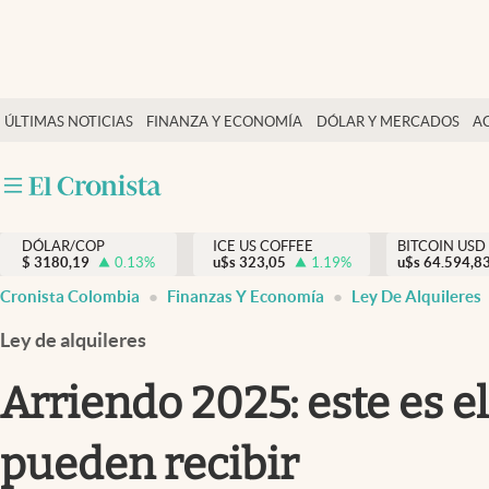
Finanzas y economía
ÚLTIMAS NOTICIAS
FINANZA Y ECONOMÍA
DÓLAR Y MERCADOS
A
Salud y nutrición
Vida espiritual
Actualidad
DÓLAR/COP
ICE US COFFEE
BITCOIN USD
Tiempo libre
$
3180,19
0.13
%
u$s
323,05
1.19
%
u$s
64.594,8
Dólar y mercados
Cronista Colombia
Finanzas Y Economía
Ley De Alquileres
Curiosidades
Ley de alquileres
Arriendo 2025: este es e
pueden recibir