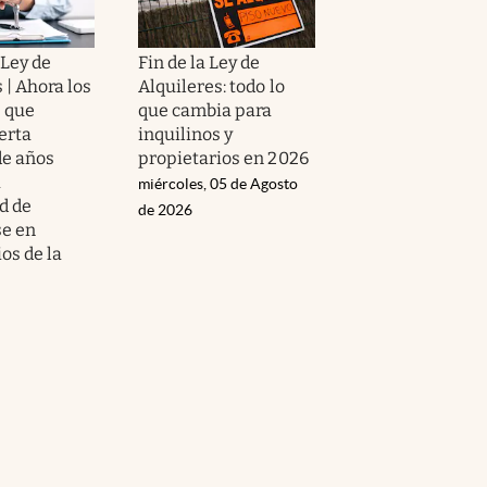
 Ley de
Fin de la Ley de
 | Ahora los
Alquileres: todo lo
s que
que cambia para
erta
inquilinos y
de años
propietarios en 2026
a
miércoles, 05 de Agosto
d de
de 2026
se en
os de la