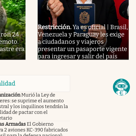
Restricción
.
Ya es oficial | Brasil,
aron 24
Venezuela y Paraguay les exige
remoto.
a ciudadanos y viajeros
astre era
presentar un pasaporte vigente
para ingresar y salir del país
lidad
nización
Murió la Ley de
leres: se suprime el aumento
tral y los inquilinos tendrán la
lidad de pactar con el
etario
as Armadas
El Gobierno
a 2 aviones KC-390 fabricados
sil para la defensa nacional: