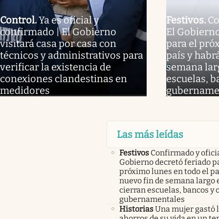
Control
.
Ya es oficial y
Festivos
.
Co
confirmado | El Gobierno
El Gobierno
visitará casa por casa con
para el pró
técnicos y administrativos para
país y habr
verificar la existencia de
semana larg
conexiones clandestinas en
escuelas, b
medidores
gubername
Las más leídas
Festivos
Confirmado y oficia
Gobierno decretó feriado pa
próximo lunes en todo el pa
nuevo fin de semana largo 
cierran escuelas, bancos y 
gubernamentales
Historias
Una mujer gastó 
ahorros de su vida en un te