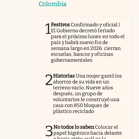
Colombia
1
Festivos
Confirmado y oficial |
El Gobierno decretó feriado
para el próximo lunes en todo el
país y habrá nuevo fin de
semana largo en 2026: cierran
escuelas, bancos y oficinas
gubernamentales
2
Historias
Una mujer gastó los
ahorros de su vida en un
terreno vacío. Nueve años
después, un grupo de
voluntarios le construyó una
casa con 850 bloques de
plástico reciclado
3
No todos lo saben
Colocar el
papel higiénico hacia delante
o hacia atrás: cuál es la