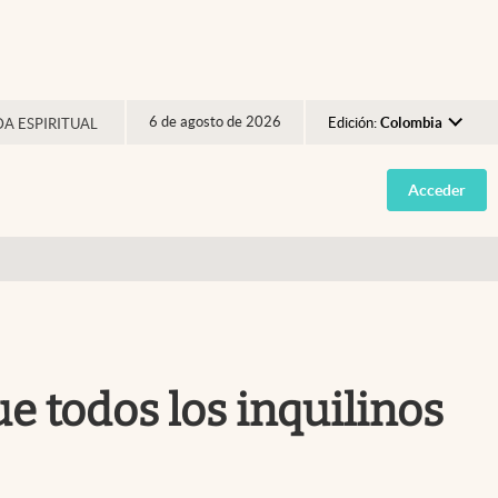
6 de agosto de 2026
Edición:
Colombia
DA ESPIRITUAL
Argentina
Acceder
España
México
USA
Colombia
Uruguay
e todos los inquilinos