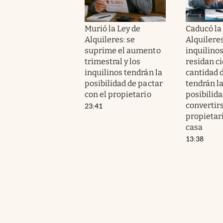
Murió la Ley de
Caducó la
Alquileres: se
Alquileres
suprime el aumento
inquilino
trimestral y los
residan ci
inquilinos tendrán la
cantidad 
posibilidad de pactar
tendrán l
con el propietario
posibilida
convertir
23:41
propietari
casa
13:38