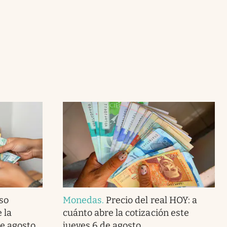
so
Monedas
.
Precio del real HOY: a
 la
cuánto abre la cotización este
de agosto
jueves 6 de agosto