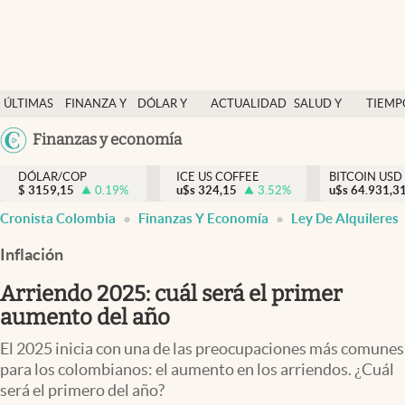
Finanzas y economía
ÚLTIMAS
FINANZA Y
DÓLAR Y
ACTUALIDAD
SALUD Y
TIEMP
Salud y nutrición
NOTICIAS
ECONOMÍA
MERCADOS
NUTRICIÓN
LIBRE
Argentina
Finanzas y economía
Vida espiritual
España
Actualidad
DÓLAR/COP
ICE US COFFEE
BITCOIN USD
$
3159,15
0.19
%
u$s
324,15
3.52
%
u$s
México
64.931,3
Tiempo libre
Cronista Colombia
Finanzas Y Economía
Ley De Alquileres
USA
Dólar y mercados
Colombia
Inflación
Uruguay
Curiosidades
Arriendo 2025: cuál será el primer
aumento del año
Colombia
El 2025 inicia con una de las preocupaciones más comunes
para los colombianos: el aumento en los arriendos. ¿Cuál
será el primero del año?