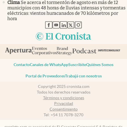
Clima
Se acerca el tormentón de agosto en más de 12
municipios con 48 horas de lluvias intensas y tormentas
eléctricas: vientos huracanados de 70 kilómetros por
hora
abre en nueva pestaña
abre en nueva pestaña
abre en nueva pestaña
abre en nueva pestaña
abre en nueva pestaña
Contacto
Canales de WhatsApp
Suscribite
Quiénes Somos
Portal de Proveedores
Trabajá con nosotros
Copyright 2025 cronista.com
Todos los derechos reservados
Términos y condiciones
Privacidad
Consentimiento
Tel:
+54 11 7078-3270
cronista.com
es propiedad de El Cronista Comercial S.A Registro de