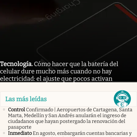
Tecnología
.
Cómo hacer que la batería del
celular dure mucho más cuando no hay
electricidad: el ajuste que pocos activan
Las más leídas
Control
Confirmado | Aeropuertos de Cartagena, Santa
Marta, Medellín y San Andrés anularán el ingreso de
ciudadanos que hayan postergado la renovación del
pasaporte
Inmediato
En agosto, embargarán cuentas bancarias y