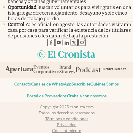
bancos y oficinas gubernamentales
Oportunidad
Buscan voluntarios para vivir gratis en una
isla griega: ofrecen alojamiento, desayuno y solo cinco
horas de trabajo por día
Control
Ya es oficial: en agosto, las autoridades visitarán
casa por casa para verificar la existencia de los titulares
de pensiones o les darán de baja la prestación
abre en nueva pestaña
abre en nueva pestaña
abre en nueva pestaña
abre en nueva pestaña
abre en nueva pestaña
Contacto
Canales de WhatsApp
Suscribite
Quiénes Somos
Portal de Proveedores
Trabajá con nosotros
Copyright 2025 cronista.com
Todos los derechos reservados
Términos y condiciones
Privacidad
Consentimiento