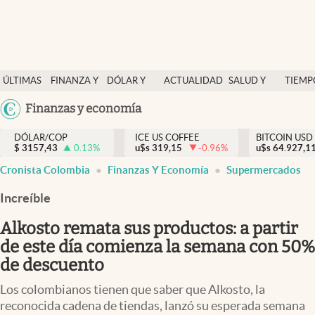
Finanzas y economía
ÚLTIMAS
FINANZA Y
DÓLAR Y
ACTUALIDAD
SALUD Y
TIEMP
Salud y nutrición
NOTICIAS
ECONOMÍA
MERCADOS
NUTRICIÓN
LIBRE
Argentina
Finanzas y economía
Vida espiritual
España
Actualidad
DÓLAR/COP
ICE US COFFEE
BITCOIN USD
$
3157,43
0.13
%
u$s
319,15
-0.96
%
u$s
México
64.927,1
Tiempo libre
Cronista Colombia
Finanzas Y Economía
Supermercados
USA
Dólar y mercados
Colombia
Increíble
Uruguay
Curiosidades
Alkosto remata sus productos: a partir
de este día comienza la semana con 50%
Colombia
de descuento
Los colombianos tienen que saber que Alkosto, la
reconocida cadena de tiendas, lanzó su esperada semana