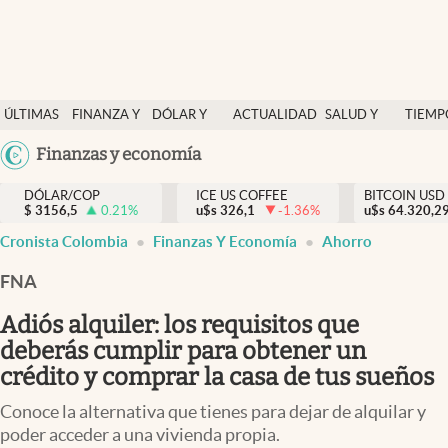
Finanzas y economía
ÚLTIMAS
FINANZA Y
DÓLAR Y
ACTUALIDAD
SALUD Y
TIEMP
Salud y nutrición
NOTICIAS
ECONOMÍA
MERCADOS
NUTRICIÓN
LIBRE
Argentina
Finanzas y economía
Vida espiritual
España
Actualidad
DÓLAR/COP
ICE US COFFEE
BITCOIN USD
$
3156,5
0.21
%
u$s
326,1
-1.36
%
u$s
México
64.320,2
Tiempo libre
Cronista Colombia
Finanzas Y Economía
Ahorro
USA
Dólar y mercados
Colombia
FNA
Uruguay
Curiosidades
Adiós alquiler: los requisitos que
deberás cumplir para obtener un
Colombia
crédito y comprar la casa de tus sueños
Conoce la alternativa que tienes para dejar de alquilar y
poder acceder a una vivienda propia.