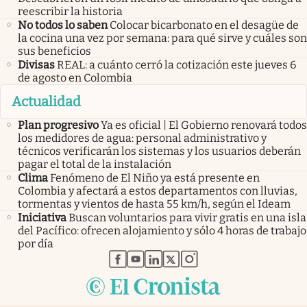
reescribir la historia
No todos lo saben
Colocar bicarbonato en el desagüe de
la cocina una vez por semana: para qué sirve y cuáles son
sus beneficios
Divisas
REAL: a cuánto cerró la cotización este jueves 6
de agosto en Colombia
Actualidad
Plan progresivo
Ya es oficial | El Gobierno renovará todos
los medidores de agua: personal administrativo y
técnicos verificarán los sistemas y los usuarios deberán
pagar el total de la instalación
Clima
Fenómeno de El Niño ya está presente en
Colombia y afectará a estos departamentos con lluvias,
tormentas y vientos de hasta 55 km/h, según el Ideam
Iniciativa
Buscan voluntarios para vivir gratis en una isla
del Pacífico: ofrecen alojamiento y sólo 4 horas de trabajo
por día
abre en nueva pestaña
abre en nueva pestaña
abre en nueva pestaña
abre en nueva pestaña
abre en nueva pestaña