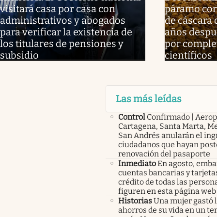
visitará casa por casa con
páramo con
administrativos y abogados
de cáscara 
para verificar la existencia de
años despué
los titulares de pensiones y
por complet
subsidio
científicos
Las más leídas
Control
Confirmado | Aerop
Cartagena, Santa Marta, Me
San Andrés anularán el ing
ciudadanos que hayan post
renovación del pasaporte
Inmediato
En agosto, emba
cuentas bancarias y tarjeta
crédito de todas las person
figuren en esta página web
Historias
Una mujer gastó 
ahorros de su vida en un te