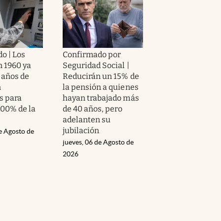
o | Los
Confirmado por
n 1960 ya
Seguridad Social |
 años de
Reducirán un 15% de
n
la pensión a quienes
s para
hayan trabajado más
100% de la
de 40 años, pero
adelanten su
jubilación
e Agosto de
jueves, 06 de Agosto de
2026