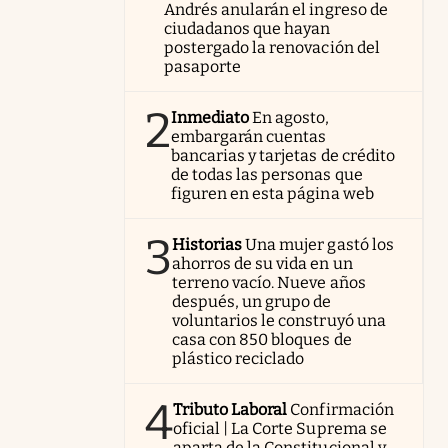
Andrés anularán el ingreso de
ciudadanos que hayan
postergado la renovación del
pasaporte
2
Inmediato
En agosto,
embargarán cuentas
bancarias y tarjetas de crédito
de todas las personas que
figuren en esta página web
3
Historias
Una mujer gastó los
ahorros de su vida en un
terreno vacío. Nueve años
después, un grupo de
voluntarios le construyó una
casa con 850 bloques de
plástico reciclado
4
Tributo Laboral
Confirmación
oficial | La Corte Suprema se
aparta de la Constitucional y