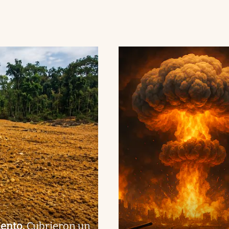
iento
.
Cubrieron un