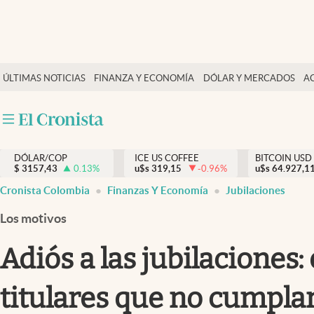
Finanzas y economía
ÚLTIMAS NOTICIAS
FINANZA Y ECONOMÍA
DÓLAR Y MERCADOS
A
Salud y nutrición
Vida espiritual
Actualidad
DÓLAR/COP
ICE US COFFEE
BITCOIN USD
Tiempo libre
$
3157,43
0.13
%
u$s
319,15
-0.96
%
u$s
64.927,1
Dólar y mercados
Cronista Colombia
Finanzas Y Economía
Jubilaciones
Curiosidades
Los motivos
Adiós a las jubilaciones:
titulares que no cumplan