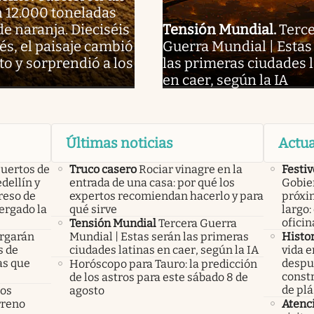
 12.000 toneladas
de naranja. Dieciséis
Tensión Mundial
.
Terc
s, el paisaje cambió
Guerra Mundial | Estas
o y sorprendió a los
las primeras ciudades 
en caer, según la IA
Últimas noticias
Actua
uertos de
Truco casero
Rociar vinagre en la
Festiv
dellín y
entrada de una casa: por qué los
Gobier
reso de
expertos recomiendan hacerlo y para
próxi
ergado la
qué sirve
largo:
ofici
Tensión Mundial
Tercera Guerra
rgarán
Mundial | Estas serán las primeras
Histo
s de
ciudades latinas en caer, según la IA
vida e
as que
despué
Horóscopo para Tauro: la predicción
const
de los astros para este sábado 8 de
de plá
los
agosto
rreno
Atenc