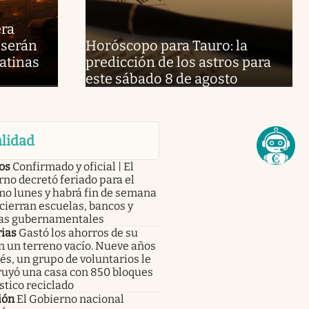
era
 serán
Horóscopo para Tauro: la
latinas
predicción de los astros para
este sábado 8 de agosto
lidad
os
Confirmado y oficial | El
no decretó feriado para el
mo lunes y habrá fin de semana
 cierran escuelas, bancos y
nas gubernamentales
rias
Gastó los ahorros de su
n un terreno vacío. Nueve años
s, un grupo de voluntarios le
ruyó una casa con 850 bloques
stico reciclado
ión
El Gobierno nacional