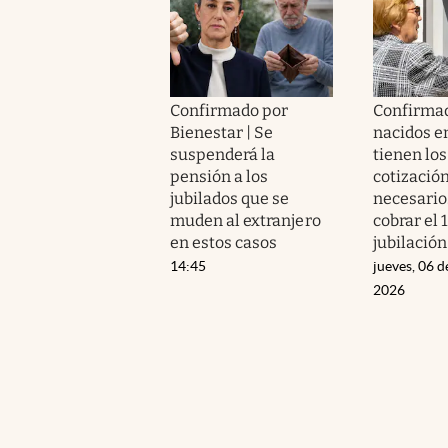
Confirmado por
Confirmad
Bienestar | Se
nacidos e
suspenderá la
tienen los
pensión a los
cotizació
jubilados que se
necesario
muden al extranjero
cobrar el 
en estos casos
jubilación
14:45
jueves, 06 d
2026