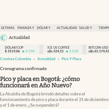
Finanzas y economía
ÚLTIMAS
FINANZA Y
DÓLAR Y
ACTUALIDAD
SALUD Y
TIEMP
Salud y nutrición
NOTICIAS
ECONOMÍA
MERCADOS
NUTRICIÓN
LIBRE
Argentina
Actualidad
Vida espiritual
España
Actualidad
DÓLAR/COP
ICE US COFFEE
BITCOIN USD
$
3159,06
0.19
%
u$s
324,15
3.52
%
u$s
México
65.174,4
Tiempo libre
Cronista Colombia
Actualidad
Pico Y Placa
USA
Dólar y mercados
Colombia
Cronograma confirmado
Uruguay
Curiosidades
Pico y placa en Bogotá: ¿cómo
funcionará en Año Nuevo?
Colombia
La Alcaldía de Bogotá brindó detalles sobre el
funcionamiento de pico y placa durante el 31 de diciembre
y el 1 de enero. ¿Se suspenderá?