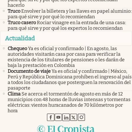
hacerlo
Truco
Envolver la billetera y las llaves en papel aluminio:
para qué sirve y por qué lo recomiendan
Truco casero
Rociar vinagre en la entrada de una casa:
para qué sirve y por qué los expertos lo recomiendan
Actualidad
Chequeo
Ya es oficial y confirmado | En agosto, las
autoridades visitarán casa por casa para verificar la
existencia de los titulares de pensiones o les darán de
baja la prestación en Colombia
Documento de viaje
Ya es oficial y confirmado | México,
Perú y República Dominicana prohíben el ingreso al país
a todos los ciudadanos que posterguen la renovación del
pasaporte
Clima
Se acerca el tormentón de agosto en más de 12
municipios con 48 horas de lluvias intensas y tormentas
eléctricas: vientos huracanados de 70 kilómetros por
hora
abre en nueva pestaña
abre en nueva pestaña
abre en nueva pestaña
abre en nueva pestaña
abre en nueva pestaña