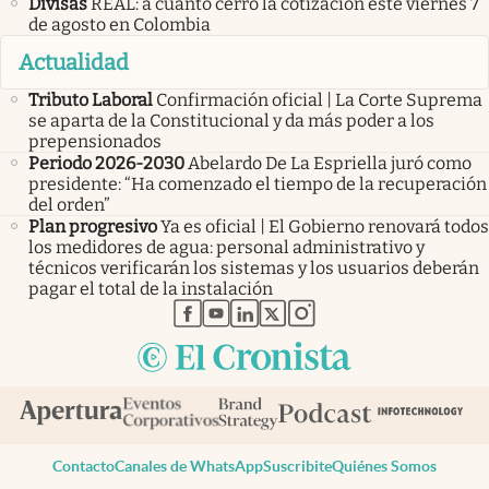
Divisas
REAL: a cuánto cerró la cotización este viernes 7
de agosto en Colombia
Actualidad
Tributo Laboral
Confirmación oficial | La Corte Suprema
se aparta de la Constitucional y da más poder a los
prepensionados
Periodo 2026-2030
Abelardo De La Espriella juró como
presidente: “Ha comenzado el tiempo de la recuperación
del orden”
Plan progresivo
Ya es oficial | El Gobierno renovará todos
los medidores de agua: personal administrativo y
técnicos verificarán los sistemas y los usuarios deberán
pagar el total de la instalación
abre en nueva pestaña
abre en nueva pestaña
abre en nueva pestaña
abre en nueva pestaña
abre en nueva pestaña
Contacto
Canales de WhatsApp
Suscribite
Quiénes Somos