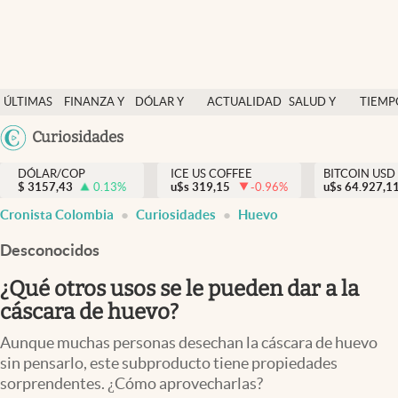
Finanzas y economía
ÚLTIMAS
FINANZA Y
DÓLAR Y
ACTUALIDAD
SALUD Y
TIEMP
Salud y nutrición
NOTICIAS
ECONOMÍA
MERCADOS
NUTRICIÓN
LIBRE
Argentina
Curiosidades
Vida espiritual
España
Actualidad
DÓLAR/COP
ICE US COFFEE
BITCOIN USD
$
3157,43
0.13
%
u$s
319,15
-0.96
%
u$s
México
64.927,1
Tiempo libre
Cronista Colombia
Curiosidades
Huevo
USA
Dólar y mercados
Colombia
Desconocidos
Uruguay
Curiosidades
¿Qué otros usos se le pueden dar a la
cáscara de huevo?
Colombia
Aunque muchas personas desechan la cáscara de huevo
sin pensarlo, este subproducto tiene propiedades
sorprendentes. ¿Cómo aprovecharlas?