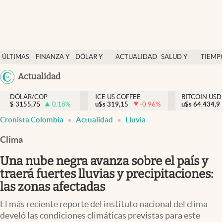
Finanzas y economía
ÚLTIMAS
FINANZA Y
DÓLAR Y
ACTUALIDAD
SALUD Y
TIEMP
Salud y nutrición
NOTICIAS
ECONOMÍA
MERCADOS
NUTRICIÓN
LIBRE
Argentina
Actualidad
Vida espiritual
España
Actualidad
DÓLAR/COP
ICE US COFFEE
BITCOIN USD
$
3155,75
0.18
%
u$s
319,15
-0.96
%
u$s
México
64.434,9
Tiempo libre
Cronista Colombia
Actualidad
Lluvia
USA
Dólar y mercados
Colombia
Clima
Uruguay
Curiosidades
Una nube negra avanza sobre el país y
traerá fuertes lluvias y precipitaciones:
Colombia
las zonas afectadas
El más reciente reporte del instituto nacional del clima
develó las condiciones climáticas previstas para este