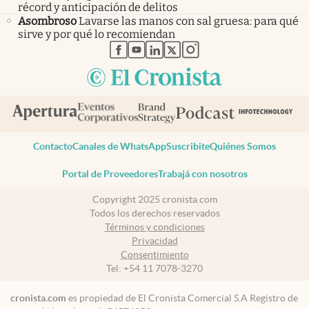
récord y anticipación de delitos
Asombroso
Lavarse las manos con sal gruesa: para qué
sirve y por qué lo recomiendan
abre en nueva pestaña
abre en nueva pestaña
abre en nueva pestaña
abre en nueva pestaña
abre en nueva pestaña
Contacto
Canales de WhatsApp
Suscribite
Quiénes Somos
Portal de Proveedores
Trabajá con nosotros
Copyright 2025 cronista.com
Todos los derechos reservados
Términos y condiciones
Privacidad
Consentimiento
Tel:
+54 11 7078-3270
cronista.com
es propiedad de El Cronista Comercial S.A Registro de