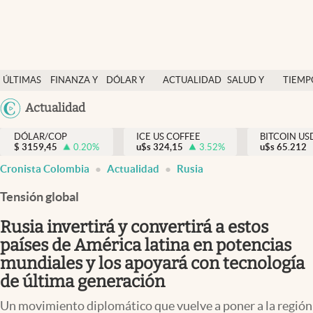
Finanzas y economía
ÚLTIMAS
FINANZA Y
DÓLAR Y
ACTUALIDAD
SALUD Y
TIEMP
Salud y nutrición
NOTICIAS
ECONOMÍA
MERCADOS
NUTRICIÓN
LIBRE
Argentina
Actualidad
Vida espiritual
España
Actualidad
DÓLAR/COP
ICE US COFFEE
BITCOIN US
$
3159,45
0.20
%
u$s
324,15
3.52
%
u$s
México
65.212
Tiempo libre
Cronista Colombia
Actualidad
Rusia
USA
Dólar y mercados
Colombia
Tensión global
Uruguay
Curiosidades
Rusia invertirá y convertirá a estos
países de América latina en potencias
Colombia
mundiales y los apoyará con tecnología
de última generación
Un movimiento diplomático que vuelve a poner a la región