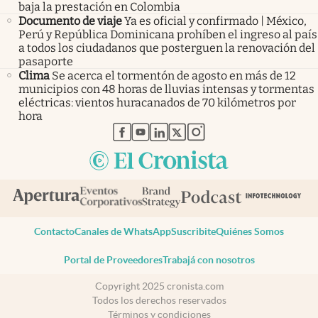
baja la prestación en Colombia
Documento de viaje
Ya es oficial y confirmado | México,
Perú y República Dominicana prohíben el ingreso al país
a todos los ciudadanos que posterguen la renovación del
pasaporte
Clima
Se acerca el tormentón de agosto en más de 12
municipios con 48 horas de lluvias intensas y tormentas
eléctricas: vientos huracanados de 70 kilómetros por
hora
abre en nueva pestaña
abre en nueva pestaña
abre en nueva pestaña
abre en nueva pestaña
abre en nueva pestaña
Contacto
Canales de WhatsApp
Suscribite
Quiénes Somos
Portal de Proveedores
Trabajá con nosotros
Copyright 2025 cronista.com
Todos los derechos reservados
Términos y condiciones