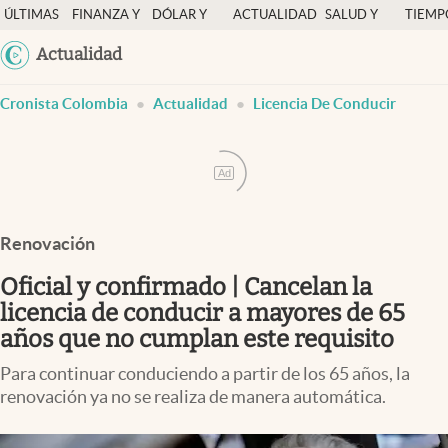
ÚLTIMAS
FINANZA Y
DÓLAR Y
ACTUALIDAD
SALUD Y
TIEMP
NOTICIAS
ECONOMÍA
MERCADOS
NUTRICIÓN
LIBRE
Argentina
Actualidad
Finanzas y economía
España
abre en nueva pestaña
abre en nueva pestaña
abre en nueva pestaña
abre en nueva pestaña
Cronista Colombia
Actualidad
Licencia De Conducir
México
Salud y nutrición
USA
Vida espiritual
Colombia
Ad
Actualidad
Uruguay
Tiempo libre
Renovación
Dólar y mercados
Oficial y confirmado | Cancelan la
Curiosidades
licencia de conducir a mayores de 65
años que no cumplan este requisito
Colombia
Para continuar conduciendo a partir de los 65 años, la
renovación ya no se realiza de manera automática.