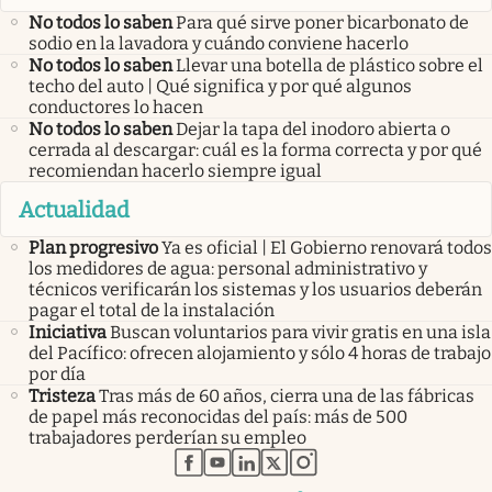
No todos lo saben
Para qué sirve poner bicarbonato de
sodio en la lavadora y cuándo conviene hacerlo
No todos lo saben
Llevar una botella de plástico sobre el
techo del auto | Qué significa y por qué algunos
conductores lo hacen
No todos lo saben
Dejar la tapa del inodoro abierta o
cerrada al descargar: cuál es la forma correcta y por qué
recomiendan hacerlo siempre igual
Actualidad
Plan progresivo
Ya es oficial | El Gobierno renovará todos
los medidores de agua: personal administrativo y
técnicos verificarán los sistemas y los usuarios deberán
pagar el total de la instalación
Iniciativa
Buscan voluntarios para vivir gratis en una isla
del Pacífico: ofrecen alojamiento y sólo 4 horas de trabajo
por día
Tristeza
Tras más de 60 años, cierra una de las fábricas
de papel más reconocidas del país: más de 500
trabajadores perderían su empleo
abre en nueva pestaña
abre en nueva pestaña
abre en nueva pestaña
abre en nueva pestaña
abre en nueva pestaña