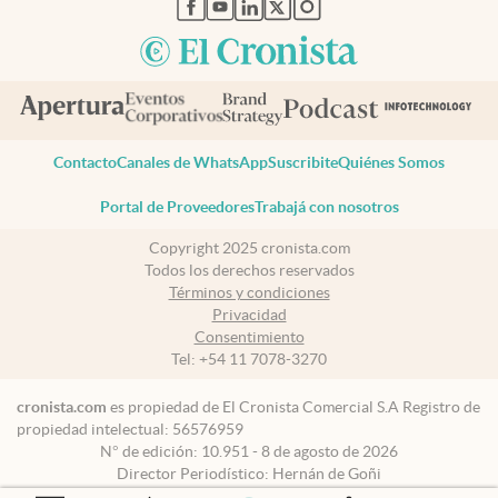
abre en nueva pestaña
abre en nueva pestaña
abre en nueva pestaña
abre en nueva pestaña
abre en nueva pestaña
Contacto
Canales de WhatsApp
Suscribite
Quiénes Somos
Portal de Proveedores
Trabajá con nosotros
Copyright 2025 cronista.com
Todos los derechos reservados
Términos y condiciones
Privacidad
Consentimiento
Tel:
+54 11 7078-3270
cronista.com
es propiedad de El Cronista Comercial S.A Registro de
propiedad intelectual: 56576959
N° de edición: 10.951 - 8 de agosto de 2026
Director Periodístico: Hernán de Goñi