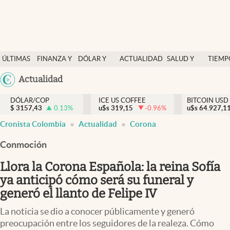
Finanzas y economía
ÚLTIMAS
FINANZA Y
DÓLAR Y
ACTUALIDAD
SALUD Y
TIEMP
Salud y nutrición
NOTICIAS
ECONOMÍA
MERCADOS
NUTRICIÓN
LIBRE
Argentina
Actualidad
Vida espiritual
España
Actualidad
DÓLAR/COP
ICE US COFFEE
BITCOIN USD
$
3157,43
0.13
%
u$s
319,15
-0.96
%
u$s
México
64.927,1
Tiempo libre
Cronista Colombia
Actualidad
Corona
USA
Dólar y mercados
Colombia
Conmoción
Uruguay
Curiosidades
Llora la Corona Española: la reina Sofía
ya anticipó cómo será su funeral y
Colombia
generó el llanto de Felipe IV
La noticia se dio a conocer públicamente y generó
preocupación entre los seguidores de la realeza. Cómo