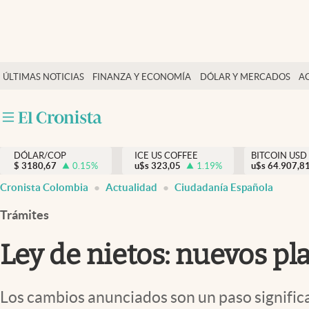
Finanzas y economía
ÚLTIMAS NOTICIAS
FINANZA Y ECONOMÍA
DÓLAR Y MERCADOS
A
Salud y nutrición
Vida espiritual
Actualidad
DÓLAR/COP
ICE US COFFEE
BITCOIN USD
Tiempo libre
$
3180,67
0.15
%
u$s
323,05
1.19
%
u$s
64.907,8
Dólar y mercados
Cronista Colombia
Actualidad
Ciudadanía Española
Curiosidades
Trámites
Ley de nietos: nuevos pl
Los cambios anunciados son un paso significa