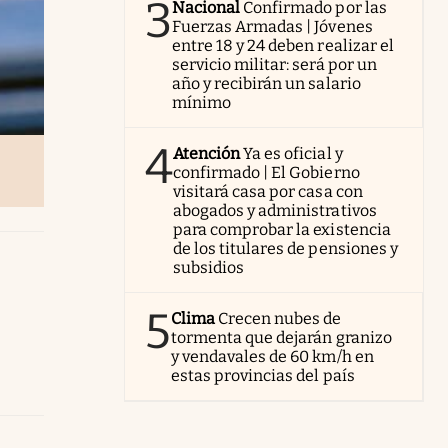
3
Nacional
Confirmado por las
Fuerzas Armadas | Jóvenes
entre 18 y 24 deben realizar el
servicio militar: será por un
año y recibirán un salario
mínimo
4
Atención
Ya es oficial y
confirmado | El Gobierno
visitará casa por casa con
abogados y administrativos
para comprobar la existencia
de los titulares de pensiones y
subsidios
5
Clima
Crecen nubes de
tormenta que dejarán granizo
y vendavales de 60 km/h en
estas provincias del país