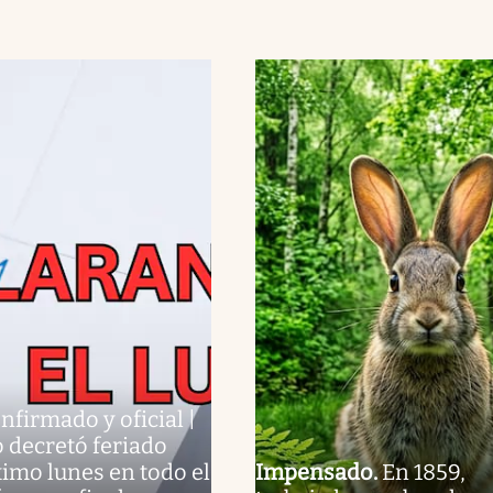
nfirmado y oficial |
 decretó feriado
ximo lunes en todo el
Impensado
.
En 1859,