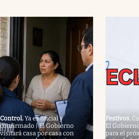
Control
.
Ya es oficial y
Festivos
.
Co
confirmado | El Gobierno
El Gobierno
visitará casa por casa con
para el pró