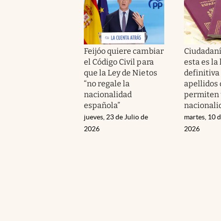
Feijóo quiere cambiar
Ciudadaní
el Código Civil para
esta es la 
que la Ley de Nietos
definitiva
“no regale la
apellidos
nacionalidad
permiten 
española”
nacionali
jueves, 23 de Julio de
martes, 10 
2026
2026