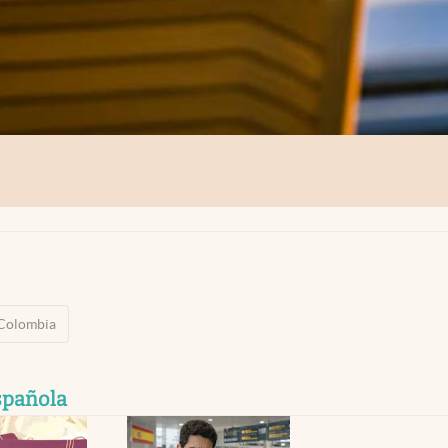
Colombia
spañola