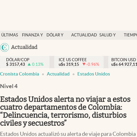
Finanzas y economía
ÚLTIMAS
FINANZA Y
DÓLAR Y
ACTUALIDAD
SALUD Y
TIEMP
Salud y nutrición
NOTICIAS
ECONOMÍA
MERCADOS
NUTRICIÓN
LIBRE
Argentina
Actualidad
Vida espiritual
España
Actualidad
DÓLAR/COP
ICE US COFFEE
BITCOIN USD
$
3157,43
0.13
%
u$s
319,15
-0.96
%
u$s
México
64.927,1
Tiempo libre
Cronista Colombia
Actualidad
Estados Unidos
USA
Dólar y mercados
Colombia
Nivel 4
Uruguay
Curiosidades
Estados Unidos alerta no viajar a estos
cuatro departamentos de Colombia:
Colombia
“Delincuencia, terrorismo, disturbios
civiles y secuestros”
Estados Unidos actualizó su alerta de viaje para Colombia