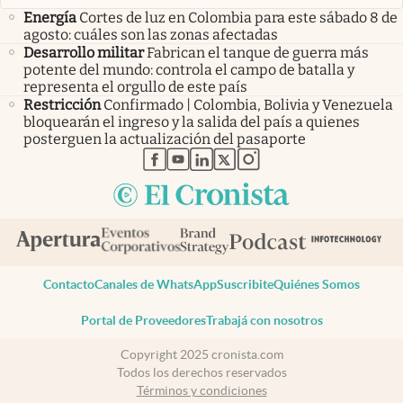
Energía
Cortes de luz en Colombia para este sábado 8 de
agosto: cuáles son las zonas afectadas
Desarrollo militar
Fabrican el tanque de guerra más
potente del mundo: controla el campo de batalla y
representa el orgullo de este país
Restricción
Confirmado | Colombia, Bolivia y Venezuela
bloquearán el ingreso y la salida del país a quienes
posterguen la actualización del pasaporte
abre en nueva pestaña
abre en nueva pestaña
abre en nueva pestaña
abre en nueva pestaña
abre en nueva pestaña
Contacto
Canales de WhatsApp
Suscribite
Quiénes Somos
Portal de Proveedores
Trabajá con nosotros
Copyright 2025 cronista.com
Todos los derechos reservados
Términos y condiciones